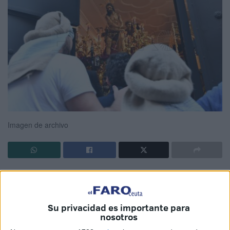
Imagen de archivo
La
Hermandad Sacramental y Cofradía de Penitencia
de Nuestro Padre Jesús de la Flagelación y María
Santísima de la Caridad
se prepara para vivir, un año
Su privacidad es importante para
más, uno de los momentos más esperados y emotivos de
nosotros
la
Semana Santa
ceutí.