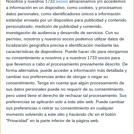
Nosotros y nuestros 1733
socios
almacenamos y/o accedemos
a información en un dispositivo, como cookies, y procesamos
Este Miércoles Santo, con el corazón henchido de ilusión,
datos personales, como identificadores únicos e información
la Hermandad volverá a recorrer las calles de Ceuta
en
estándar enviada por un dispositivo para publicidad y contenido
una salida penitencial que promete ser inolvidable para
personalizado, medición de publicidad y contenido,
investigación de audiencia y desarrollo de servicios.
Con su
todos los que tengan la dicha de vivirla.
permiso, nosotros y nuestros socios podemos utilizar datos de
localización geográfica precisa e identificación mediante las
La Flagelación ha ido creciendo
características de dispositivos. Puede hacer clic para otorgarnos
su consentimiento a nosotros y a nuestros 1733 socios para
años tras años
que llevemos a cabo el procesamiento previamente descrito. De
forma alternativa, puede acceder a información más detallada y
La Flagelación
ha crecido con el paso del tiempo
, no
cambiar sus preferencias antes de otorgar o negar su
solo en número de hermanos y devotos, sino también en el
consentimiento.
Tenga en cuenta que algún procesamiento de
sus datos personales puede no requerir de su consentimiento,
alma y la fuerza con la que transmite su mensaje de fe.
pero usted tiene el derecho de rechazar tal procesamiento. Sus
preferencias se aplicarán solo a este sitio web. Puede cambiar
Son muchos los que, año tras año, esperan este día con
sus preferencias o retirar su consentimiento en cualquier
fervor, deseosos de ver de nuevo el rostro de Nuestro
momento volviendo a este sitio y haciendo clic en el botón
Padre Jesús de la Flagelación y el dulce semblante de
"Privacidad" en la parte inferior de la página web.
María Santísima de la Caridad, portados con amor y