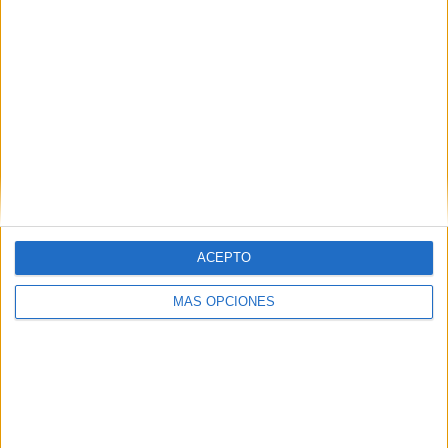
Tags:
Frontera
Frontera Sur
Inmigración
Marruecos
Valla
Related
Posts
Ceuta nos necesita
HACE 2 HORAS
Castillejos se blinda ante los anuncios de
entrada de inmigrantes en Ceuta
ACEPTO
HACE 2 HORAS
MÁS OPCIONES
¡Rápido, rápido!: las mafias se forran
sacando inmigrantes de Ceuta
HACE 10 HORAS
Un inmigrante intenta la entrada en
Ceuta desde Marruecos en parapente