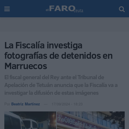
La Fiscalía investiga
fotografías de detenidos en
Marruecos
El fiscal general del Rey ante el Tribunal de
Apelación de Tetuán anuncia que la Fiscalía va a
investigar la difusión de estas imágenes
Por
Beatriz Martínez
17/09/2024 - 18:23