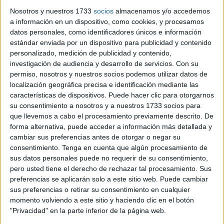
madrugada en redes sociales atribuyéndolas a los arrestos
Nosotros y nuestros 1733
socios
almacenamos y/o accedemos
a información en un dispositivo, como cookies, y procesamos
que las autoridades marroquíes realizaron los pasados
datos personales, como identificadores únicos e información
días de jóvenes que se disponían a cruzar la valla
estándar enviada por un dispositivo para publicidad y contenido
fronteriza de Ceuta.
personalizado, medición de publicidad y contenido,
investigación de audiencia y desarrollo de servicios.
Con su
Se ha generado una gran polémica en medios no solo
permiso, nosotros y nuestros socios podemos utilizar datos de
marroquíes
sino también españoles
al indicarse que se
localización geográfica precisa e identificación mediante las
características de dispositivos. Puede hacer clic para otorgarnos
trata de detenidos
tras el
intento de pase a Ceuta.
su consentimiento a nosotros y a nuestros 1733 socios para
que llevemos a cabo el procesamiento previamente descrito. De
A raíz de la difusión en algunas redes sociales de estas
forma alternativa, puede acceder a información más detallada y
fotos de varones sentados en el suelo y otros frente a un
cambiar sus preferencias antes de otorgar o negar su
muro de cemento, el agente del Rey en la Corte de
consentimiento.
Tenga en cuenta que algún procesamiento de
Apelación de Tetuán anunció que la Fiscalía ha ordenado
sus datos personales puede no requerir de su consentimiento,
la apertura de una investigación judicial sobre el asunto
pero usted tiene el derecho de rechazar tal procesamiento. Sus
preferencias se aplicarán solo a este sitio web. Puede cambiar
para verificar la veracidad de estos hechos y los motivos
sus preferencias o retirar su consentimiento en cualquier
detrás de la publicación de dichas fotos.
momento volviendo a este sitio y haciendo clic en el botón
"Privacidad" en la parte inferior de la página web.
En un comunicado al que tuvo acceso EFE firmado por el