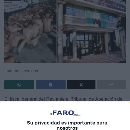
Imágenes cedidas
El fiscal general del Rey ante el Tribunal de Apelación de
Tetuán
ha anunciado que la
Fiscalía
ha ordenado la
apertura de una investigación judicial tras la difusión de
fotografías de algunas personas en traje de baño sentadas
Su privacidad es importante para
nosotros
en el suelo o arrodilladas, publicadas desde esta