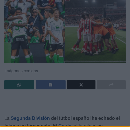
Imágenes cedidas
La
Segunda División
del fútbol español ha echado el
telón a su tercer acto
. El
Ceuta
, al terminar,
se