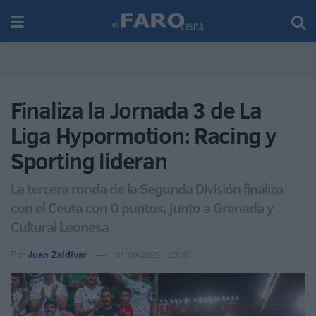
Finaliza la Jornada 3 de La
Liga Hypormotion: Racing y
Sporting lideran
La tercera ronda de la Segunda División finaliza
con el Ceuta con 0 puntos, junto a Granada y
Cultural Leonesa
Por
Juan Zaldívar
01/09/2025 - 23:53