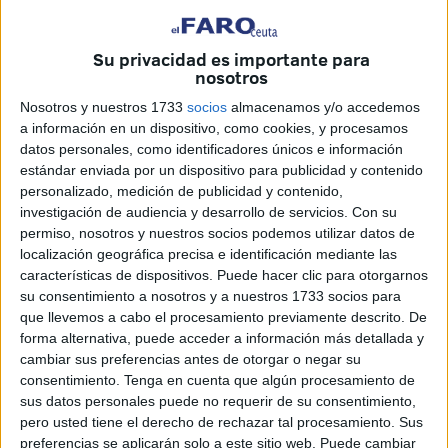
encuentra en la cola
junto a Cultural Leonesa y Granada
CF. Los únicos que no saben lo que es puntuar
Su privacidad es importante para
nosotros
La jornada
ha finalizado con dos equipos con pleno de
victorias: el Sporting de Gijón y el Racing de
Nosotros y nuestros 1733
socios
almacenamos y/o accedemos
Santander
. Ambos equipos, además, ya se han
a información en un dispositivo, como cookies, y procesamos
datos personales, como identificadores únicos e información
enfrentado al Ceuta.
estándar enviada por un dispositivo para publicidad y contenido
personalizado, medición de publicidad y contenido,
En puestos de playoffs están el Real Valladolid, el recién
investigación de audiencia y desarrollo de servicios.
Con su
ascendido FC Andorra, el Cádiz CF y la SD Huesca.
permiso, nosotros y nuestros socios podemos utilizar datos de
Todos con 7 puntos.
localización geográfica precisa e identificación mediante las
características de dispositivos. Puede hacer clic para otorgarnos
su consentimiento a nosotros y a nuestros 1733 socios para
que llevemos a cabo el procesamiento previamente descrito. De
forma alternativa, puede acceder a información más detallada y
cambiar sus preferencias antes de otorgar o negar su
consentimiento.
Tenga en cuenta que algún procesamiento de
En la zona roja, los puestos de descenso, están
AD
sus datos personales puede no requerir de su consentimiento,
Ceuta
, Cultural Leonesa y Granada CF con 0 puntos. Les
pero usted tiene el derecho de rechazar tal procesamiento. Sus
preferencias se aplicarán solo a este sitio web. Puede cambiar