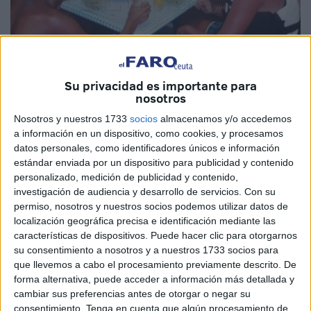
Su privacidad es importante para
nosotros
Nosotros y nuestros 1733
socios
almacenamos y/o accedemos
a información en un dispositivo, como cookies, y procesamos
datos personales, como identificadores únicos e información
estándar enviada por un dispositivo para publicidad y contenido
personalizado, medición de publicidad y contenido,
investigación de audiencia y desarrollo de servicios.
Con su
La desaparición de dos adolescentes de la vecina
permiso, nosotros y nuestros socios podemos utilizar datos de
localidad de Wad Marsa
ha culminado en un final feliz con
localización geográfica precisa e identificación mediante las
la aparición de estos chicos
, ayer por la mañana, después
características de dispositivos. Puede hacer clic para otorgarnos
de estar en paradero desconocido desde que salieron el
su consentimiento a nosotros y a nuestros 1733 socios para
que llevemos a cabo el procesamiento previamente descrito. De
pasado sábado con su moto de agua.
forma alternativa, puede acceder a información más detallada y
cambiar sus preferencias antes de otorgar o negar su
Tras tres días a la deriva, recorrieron más de 400
consentimiento.
Tenga en cuenta que algún procesamiento de