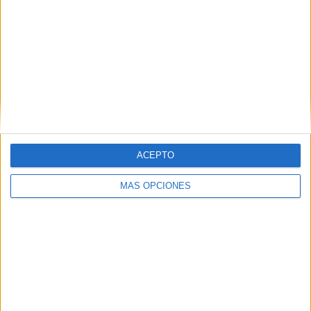
ACEPTO
MÁS OPCIONES
Tags:
Algeciras
Animales
Protectora de animales y plantas de Ceuta
Related
Posts
Ferreras carga por el crematorio de