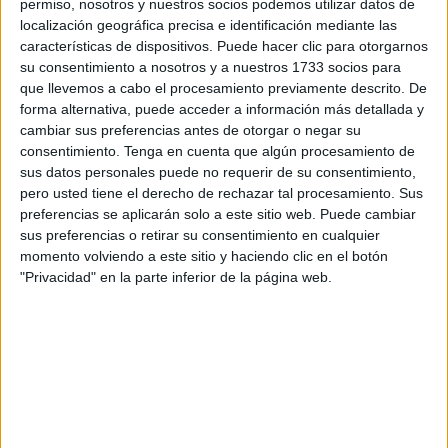
permiso, nosotros y nuestros socios podemos utilizar datos de
Han salido desde Ceuta en un barco temprano y en
localización geográfica precisa e identificación mediante las
compañía de voluntarios que se han ofrecido a guiarlos en
características de dispositivos. Puede hacer clic para otorgarnos
su consentimiento a nosotros y a nuestros 1733 socios para
este recorrido. La suerte le ha sonreído a Frodo, así como
que llevemos a cabo el procesamiento previamente descrito. De
a Clara y a sus cachorros,
animales
que dejan atrás tristes
forma alternativa, puede acceder a información más detallada y
historias para comenzar un nuevo capítulo.
cambiar sus preferencias antes de otorgar o negar su
consentimiento.
Tenga en cuenta que algún procesamiento de
Una oportunidad única que necesitaban y que
sus datos personales puede no requerir de su consentimiento,
seguramente sabrán agradecer con mucho amor hacia sus
pero usted tiene el derecho de rechazar tal procesamiento. Sus
preferencias se aplicarán solo a este sitio web. Puede cambiar
nuevas familias.
sus preferencias o retirar su consentimiento en cualquier
momento volviendo a este sitio y haciendo clic en el botón
Frodo es el único superviviente de una camada localizada
"Privacidad" en la parte inferior de la página web.
a principios de 2023 en el monte Hacho y no hace mucho
fue noticia al haber estado desaparecido unos días.
Afortunadamente, tras una desesperada búsqueda, el
cachorro fue encontrado sano y salvo.
Mientras que Clara aguardaba con ansias el calor de un
hogar que no solo la recibiera a ella, sino también a sus