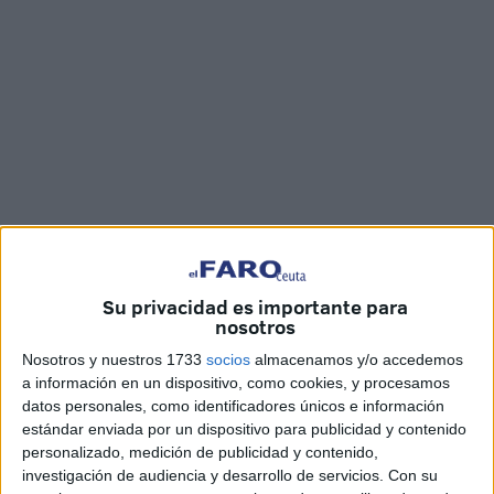
Imagen cedida
Su privacidad es importante para
nosotros
Primero fueron Makura y Floky, ahora ha sido el turno para
Nosotros y nuestros 1733
socios
almacenamos y/o accedemos
Frodo y Clara. La
Protectora
de Animales de Ceuta ha
a información en un dispositivo, como cookies, y procesamos
datos personales, como identificadores únicos e información
conseguido encontrarles
nuevos hogares
y este mismo
estándar enviada por un dispositivo para publicidad y contenido
jueves han cruzado a
Algeciras
para emprender el camino
personalizado, medición de publicidad y contenido,
que los llevará con sus nuevas familias.
investigación de audiencia y desarrollo de servicios.
Con su