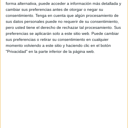
española
de
fútbol
podrán reunirse con sus banderas y
forma alternativa, puede acceder a información más detallada y
bufandas el próximo domingo 14 de julio a las 21:00 horas
cambiar sus preferencias antes de otorgar o negar su
en La Marina para vivir la final de la Eurocopa.
consentimiento.
Tenga en cuenta que algún procesamiento de
sus datos personales puede no requerir de su consentimiento,
Todavía
se desconoce el rival al que se enfrentará
pero usted tiene el derecho de rechazar tal procesamiento. Sus
preferencias se aplicarán solo a este sitio web. Puede cambiar
España
en la final del torneo europeo ya que esta noche
sus preferencias o retirar su consentimiento en cualquier
se decidirá el rival de los españoles que será del
momento volviendo a este sitio y haciendo clic en el botón
encuentro de la otra semifinal entre Inglaterra y Países
"Privacidad" en la parte inferior de la página web.
Bajos.
La entrada a las instalaciones del parque Juan Carlos I
será libre y de manera gratuita hasta completar aforo,
según apuntan desde la Consejería.
Como es costumbre, el auditorio de La Marina volverá a
acoger un partido de fútbol para que los ceutíes vivan la
ilusión de poder celebrar un campeonato europeo que
sería la cuarta Euro que conseguiría el conjunto nacional.