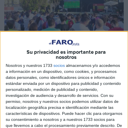
Su privacidad es importante para
Imagen de archivo
nosotros
Nosotros y nuestros 1733
socios
almacenamos y/o accedemos
a información en un dispositivo, como cookies, y procesamos
datos personales, como identificadores únicos e información
La Consejería de Educación, Cultura y Juventud del
estándar enviada por un dispositivo para publicidad y contenido
Gobierno de Ceuta
ha anunciado de forma oficial que
personalizado, medición de publicidad y contenido,
instalará una pantalla gigante en el auditorio de La Marina
investigación de audiencia y desarrollo de servicios.
Con su
para que los aficionados vayan a animar al equipo de Luis
permiso, nosotros y nuestros socios podemos utilizar datos de
localización geográfica precisa e identificación mediante las
de la Fuente.
características de dispositivos. Puede hacer clic para otorgarnos
su consentimiento a nosotros y a nuestros 1733 socios para
Los
hinchas
que deseen animar a la
selección
que llevemos a cabo el procesamiento previamente descrito. De