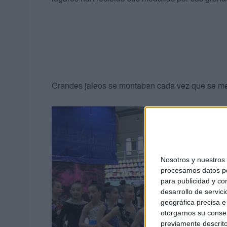
Grandes jaleos se montaban cada vez que se m
Nosotros y nuestro
procesamos datos per
para publicidad y co
desarrollo de servici
geográfica precisa e 
otorgarnos su conse
previamente descrito