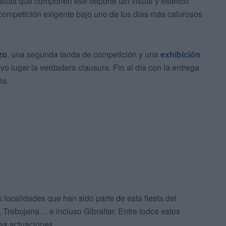
rafías que componen ese deporte tan visual y estético
 competición exigente bajo uno de los días más calurosos
zo
, una segunda tanda de competición y una
exhibición
vo lugar la verdadera clausura. Fin al día con la entrega
ia.
localidades que han sido parte de esta fiesta del
 Trebujena… e incluso Gibraltar. Entre todos estos
es actuaciones.