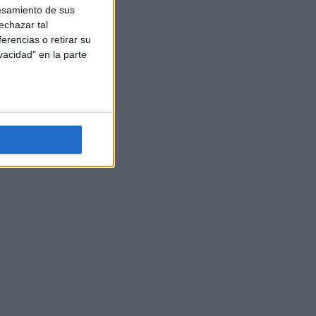
esamiento de sus
echazar tal
erencias o retirar su
vacidad" en la parte