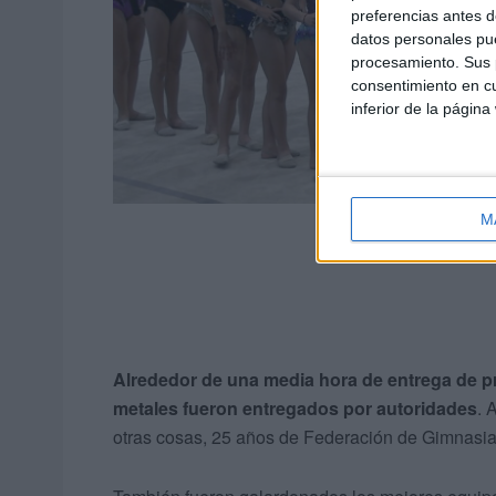
preferencias antes d
datos personales pue
procesamiento. Sus p
consentimiento en cu
inferior de la página
M
Alrededor de una media hora de entrega de pre
metales fueron entregados por autoridades
. 
otras cosas, 25 años de Federación de Gimnasia