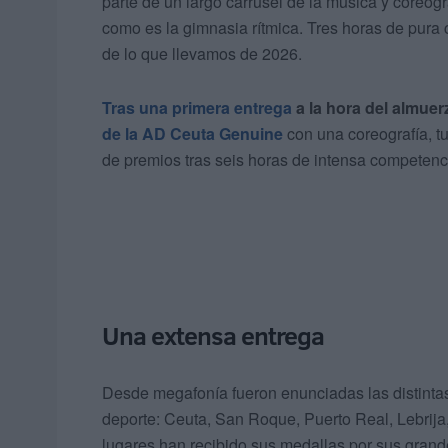
parte de un largo carrusel de la música y coreog
como es la gimnasia rítmica. Tres horas de pura
de lo que llevamos de 2026.
Tras una primera entrega
a la hora del almuer
de la AD Ceuta Genuine
con una coreografía, tu
de premios tras seis horas de intensa competenc
Una extensa entrega
Desde megafonía fueron enunciadas las distintas 
deporte: Ceuta, San Roque, Puerto Real, Lebrija,
lugares han recibido sus medallas por sus grand