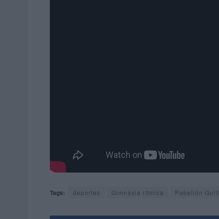
Tags:
deportes
Gimnasia rítmica
Pabellón Guil