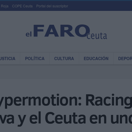
 Roja
COPE Ceuta
Portal del suscriptor
USTICIA
POLÍTICA
CULTURA
EDUCACIÓN
DEPO
Hypermotion: Racin
va y el Ceuta en u