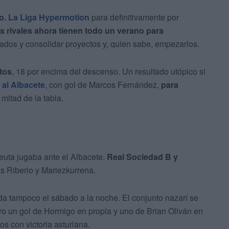
do.
La Liga Hypermotion
para definitivamente por
s rivales ahora tienen todo un verano para
tados y consolidar proyectos y, quien sabe, empezarlos.
tos
, 18 por encima del descenso. Un resultado utópico si
 al Albacete
, con gol de Marcos Fernández,
para
 mitad de la tabla.
euta jugaba ante el Albacete.
Real Sociedad B y
s Riberio y Mariezkurrena.
a tampoco el sábado a la noche. El conjunto nazarí se
ero un gol de Hormigo en propia y uno de Brian Oliván en
s con victoria asturiana.