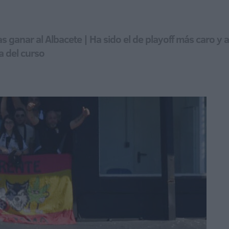
as ganar al Albacete | Ha sido el de playoff más caro y
a del curso