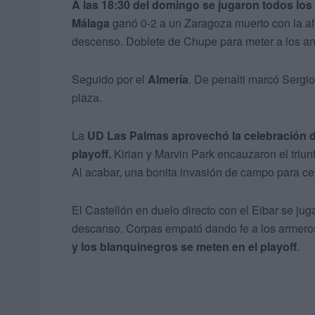
A las 18:30 del domingo se jugaron todos los
Málaga
ganó 0-2 a un Zaragoza muerto con la afi
descenso. Doblete de Chupe para meter a los and
Seguido por el
Almería
. De penalti marcó Sergio
plaza.
La
UD Las Palmas aprovechó la celebración d
playoff.
Kirian y Marvin Park encauzaron el triun
Al acabar, una bonita invasión de campo para cele
El Castellón en duelo directo con el Eibar se jug
descanso. Corpas empató dando fe a los armeros.
y los blanquinegros se meten en el playoff
.