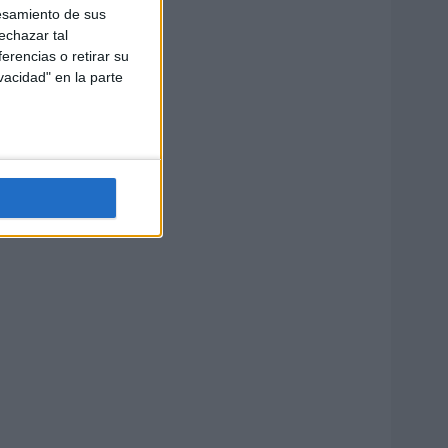
esamiento de sus
echazar tal
erencias o retirar su
vacidad" en la parte