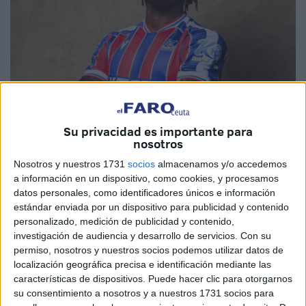
Su privacidad es importante para
Imagen: @CPFC
nosotros
Nosotros y nuestros 1731
socios
almacenamos y/o accedemos
a información en un dispositivo, como cookies, y procesamos
datos personales, como identificadores únicos e información
El exjugador de la
AD Ceuta
,
Christantus Uche
ya está
estándar enviada por un dispositivo para publicidad y contenido
personalizado, medición de publicidad y contenido,
en la Premier
. El
Crystal Palace
ha hecho oficial la
investigación de audiencia y desarrollo de servicios.
Con su
llegada del nigeriano. Uno de los culebrones del verano
permiso, nosotros y nuestros socios podemos utilizar datos de
ha visto su fin.
localización geográfica precisa e identificación mediante las
características de dispositivos. Puede hacer clic para otorgarnos
El
equipo del sur
Londres, actual ganador de la FA
su consentimiento a nosotros y a nuestros 1731 socios para