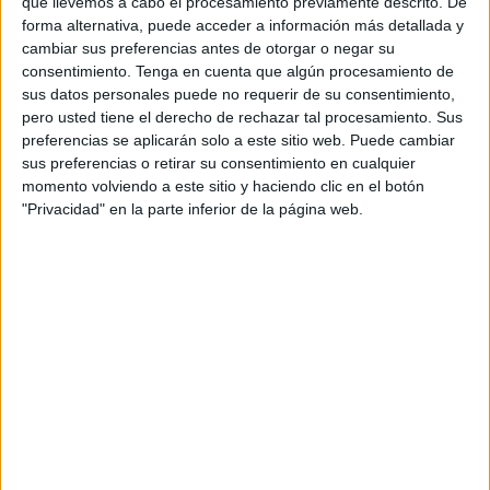
Cup
, el
Crystal Palace
ha firmado al ex jugador del Ceuta
que llevemos a cabo el procesamiento previamente descrito. De
forma alternativa, puede acceder a información más detallada y
cedido con una opción de compra obligatoria según el
cambiar sus preferencias antes de otorgar o negar su
Getafe CF.
consentimiento.
Tenga en cuenta que algún procesamiento de
sus datos personales puede no requerir de su consentimiento,
Uche cae en un destino que puede ser genial para su
pero usted tiene el derecho de rechazar tal procesamiento. Sus
juego
. Entrenado por Oliver Glasner, compartirá ataque
preferencias se aplicarán solo a este sitio web. Puede cambiar
con Ismaila Sarr, Jean-Philippe Mateta y Yeremi Pino, el ex
sus preferencias o retirar su consentimiento en cualquier
momento volviendo a este sitio y haciendo clic en el botón
del Villarreal CF. El juego directo y físico del equipo
"Privacidad" en la parte inferior de la página web.
londinense puede sentar como anillo al dedo al nigeriano.
Además,
jugará Conference League
.
Uno de los culebrones del verano
El domingo pasado a la noche saltaba la liebre con que
Uche no viajaba con el Getafe a Sevilla y que se dirigía a
la Premier League, al Wolverhampton Wanderers, a
formalizar su fichaje por los naranjas. El jugador, de última
hora, quiso jugar un partido más y se presentó a jugar con