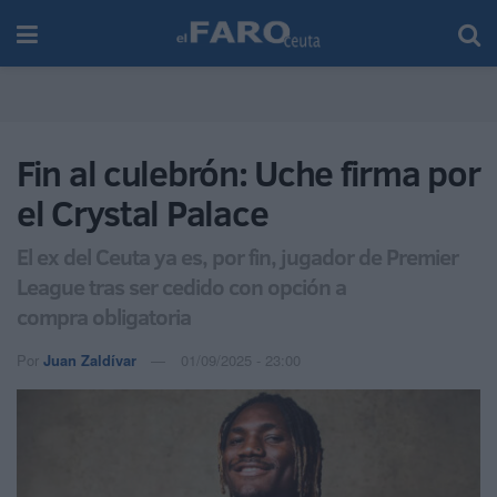
Fin al culebrón: Uche firma por
el Crystal Palace
El ex del Ceuta ya es, por fin, jugador de Premier
League tras ser cedido con opción a
compra obligatoria
Por
Juan Zaldívar
01/09/2025 - 23:00