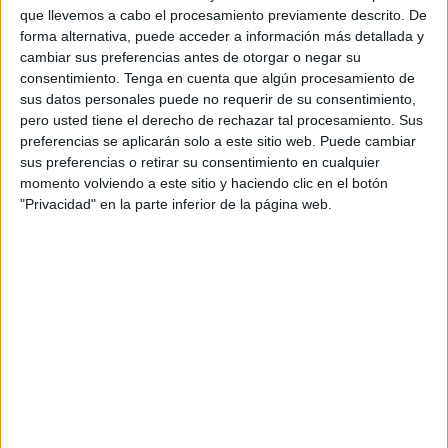
que llevemos a cabo el procesamiento previamente descrito. De
Ciudad
, Juan Vivas (presidente) y su ‘número 2’, Mabel
forma alternativa, puede acceder a información más detallada y
Deu. También el socialista Juan Gutiérrez, como el del PP
cambiar sus preferencias antes de otorgar o negar su
a punto de iniciar la carrera electoral, y su compañero de
consentimiento.
Tenga en cuenta que algún procesamiento de
partido, el delegado del Gobierno, Rafael García.
sus datos personales puede no requerir de su consentimiento,
pero usted tiene el derecho de rechazar tal procesamiento. Sus
Políticos no faltarán. En la lista de inscritos para el gran
preferencias se aplicarán solo a este sitio web. Puede cambiar
sus preferencias o retirar su consentimiento en cualquier
evento deportivo
también figura el consejero de fomento,
momento volviendo a este sitio y haciendo clic en el botón
Alejandro Ramírez, compañero de partido del veterano
"Privacidad" en la parte inferior de la página web.
Vivas, que a sus 70 años espera completar los 20.000
metros de la
prueba
de La Legión y, quizá, superar a
algunos de los otros diputados de la Asamblea.
También será nutrida la presencia de mandos militares.
Estará Marcos Llago Navarro, comandante general en la
ciudad autónoma, y su superior, el general Julio Salom,
jefe del mando de Canarias del Ejército de Tierra y
comandante del Mando Operativo Terrestre.