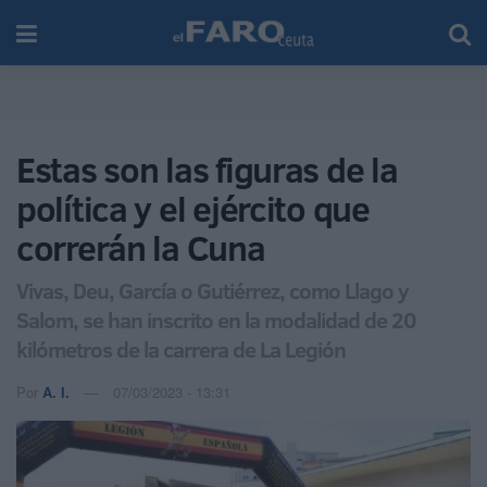
Estas son las figuras de la
política y el ejército que
correrán la Cuna
Vivas, Deu, García o Gutiérrez, como Llago y
Salom, se han inscrito en la modalidad de 20
kilómetros de la carrera de La Legión
Por
A. I.
07/03/2023 - 13:31