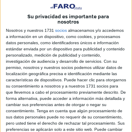
Su privacidad es importante para
nosotros
Nosotros y nuestros 1731
socios
almacenamos y/o accedemos
El grupo 'Los Secretos' actuará el día 3.
Archivo
a información en un dispositivo, como cookies, y procesamos
datos personales, como identificadores únicos e información
estándar enviada por un dispositivo para publicidad y contenido
personalizado, medición de publicidad y contenido,
El área de Fiestas de la Ciudad ha puesto a la venta,
investigación de audiencia y desarrollo de servicios.
Con su
desde hoy y a un precio único de 5 euros, las localidades
permiso, nosotros y nuestros socios podemos utilizar datos de
localización geográfica precisa e identificación mediante las
para las actuaciones que se van a realizar durante la Feria
características de dispositivos. Puede hacer clic para otorgarnos
en el Auditorio de la Marina. Las entradas se pueden
su consentimiento a nosotros y a nuestros 1731 socios para
adquirir en la web de la Ciudad Autónoma (
www.ceuta.es
)
que llevemos a cabo el procesamiento previamente descrito. De
además de en la taquilla del Teatro Auditorio del Revellín
forma alternativa, puede acceder a información más detallada y
cambiar sus preferencias antes de otorgar o negar su
en su horario habitual y en la del Auditorio los días de los
consentimiento.
Tenga en cuenta que algún procesamiento de
conciertos, entre los días 1 y 5 de agosto.
sus datos personales puede no requerir de su consentimiento,
pero usted tiene el derecho de rechazar tal procesamiento. Sus
Las actuaciones serán finalmente las de Falete (día1),
preferencias se aplicarán solo a este sitio web. Puede cambiar