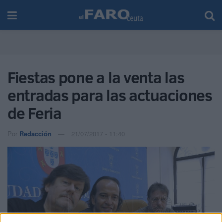
Fiestas pone a la venta las
entradas para las actuaciones
de Feria
Por
Redacción
21/07/2017 - 11:40