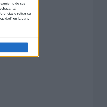
esamiento de sus
echazar tal
erencias o retirar su
vacidad" en la parte