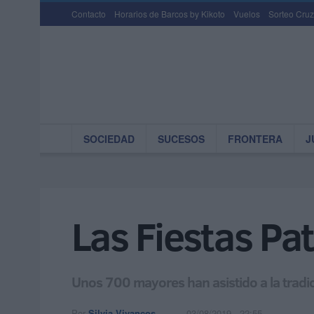
Contacto
Horarios de Barcos by Kikoto
Vuelos
Sorteo Cruz
SOCIEDAD
SUCESOS
FRONTERA
J
Las Fiestas Pa
Unos 700 mayores han asistido a la tradi
Por
Silvia Vivancos
03/08/2019 - 22:55