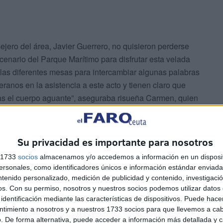
ejero del área, Javier Guerrero, no quisieron perderse
scenario del Parque Marítimo para disfrutar esta velada
 las diferentes mesas para intercambiar algunas palabras
ranos en la asistencia a este acto y tienen claro que
ras el cuerpo aguante”, aseguraba risueña Carmen, quien
 lo mejor es el ambiente porque te encuentras con gente
icipan por primera vez en este acto, pero ya tienen claro
an.
Su privacidad es importante para nosotros
s 1733
socios
almacenamos y/o accedemos a información en un disposit
eitarse con una amena velada con motivo de estas
sonales, como identificadores únicos e información estándar enviada 
 cena y de un festivo ambiente.
ntenido personalizado, medición de publicidad y contenido, investigaci
os.
Con su permiso, nosotros y nuestros socios podemos utilizar datos 
identificación mediante las características de dispositivos. Puede hacer
ntimiento a nosotros y a nuestros 1733 socios para que llevemos a ca
. De forma alternativa, puede acceder a información más detallada y 