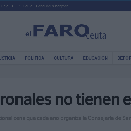
 Roja
COPE Ceuta
Portal del suscriptor
USTICIA
POLÍTICA
CULTURA
EDUCACIÓN
DEPO
tronales no tienen 
cional cena que cada año organiza la Consejería de Sa