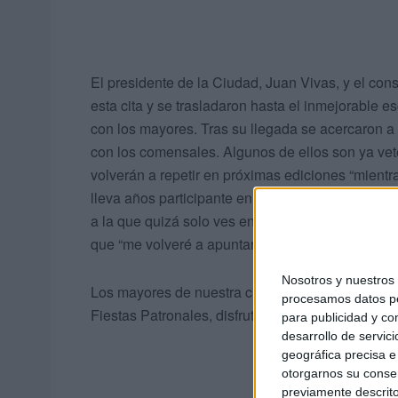
El presidente de la Ciudad, Juan Vivas, y el cons
esta cita y se trasladaron hasta el inmejorable e
con los mayores. Tras su llegada se acercaron a
con los comensales. Algunos de ellos son ya vete
volverán a repetir en próximas ediciones “mient
lleva años participante en este encuentro “donde
a la que quizá solo ves en esta cena”. Otros part
que “me volveré a apuntar otra vez”, comenta Ju
Nosotros y nuestro
Los mayores de nuestra ciudad han vuelto a del
procesamos datos per
Fiestas Patronales, disfrutando de una deliciosa
para publicidad y co
desarrollo de servici
geográfica precisa e 
otorgarnos su conse
previamente descrito