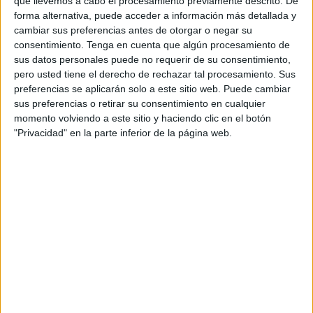
que llevemos a cabo el procesamiento previamente descrito. De
espalda que han sido las primeras, posteriormente se han
forma alternativa, puede acceder a información más detallada y
disputado las de braza y para terminar se han corrido las
cambiar sus preferencias antes de otorgar o negar su
series de la modalidad de crol.
consentimiento.
Tenga en cuenta que algún procesamiento de
sus datos personales puede no requerir de su consentimiento,
Los nadadores han sido repartidos por series y calles
pero usted tiene el derecho de rechazar tal procesamiento. Sus
dependiendo del tiempo que ostentan tras los
preferencias se aplicarán solo a este sitio web. Puede cambiar
sus preferencias o retirar su consentimiento en cualquier
entrenamientos que realizan en la escuela de lunes a
momento volviendo a este sitio y haciendo clic en el botón
viernes.
"Privacidad" en la parte inferior de la página web.
Destacar la presencia de adultos de avanzada edad como
Araceli Canas que lleva los veinte años junto a Vicente
Matoso y que fue su primera alumna y que con más de
ochenta años todavía se hace sus series en las tres
modalidades.
También había presencia de la nadadoras de la asociación
ACMUMA
que tienen la natación como rehabilitación para
recuperarse de la enfermedad y que tiene un convenio con