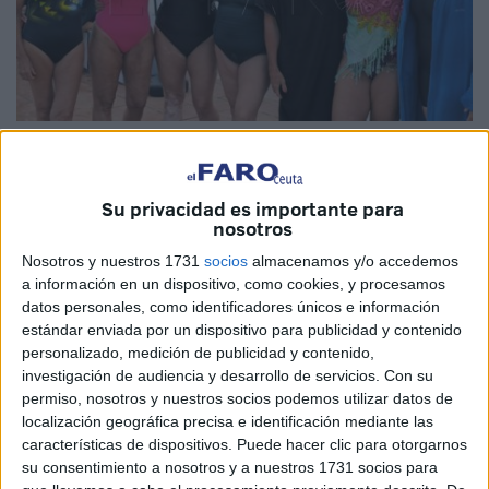
Fotos: Juan Carlos Sánchez
Su privacidad es importante para
nosotros
La piscina del
Club Natación Caballa
ha acogido la
Nosotros y nuestros 1731
socios
almacenamos y/o accedemos
clausura del curso 2023/2024 de la Escuela de
Natación
a información en un dispositivo, como cookies, y procesamos
datos personales, como identificadores únicos e información
para adultos dirigida por
Vicente Matoso
en Ceuta. Esta
estándar enviada por un dispositivo para publicidad y contenido
escuela cumple veinte años desde su fundación en el año
personalizado, medición de publicidad y contenido,
2004 y por ello se ha celebrado una competición entre sus
investigación de audiencia y desarrollo de servicios.
Con su
alumnos, un total de 250 según ha confirmado el propio
permiso, nosotros y nuestros socios podemos utilizar datos de
localización geográfica precisa e identificación mediante las
Matoso.
características de dispositivos. Puede hacer clic para otorgarnos
su consentimiento a nosotros y a nuestros 1731 socios para
Las pruebas
se han celebrado en las modalidades de