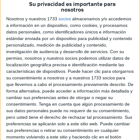
Su privacidad es importante para
nosotros
Según Ferreras, el Gobierno acostumbra a negar la
Nosotros y nuestros 1733
socios
almacenamos y/o accedemos
existencia de la realidad que la formación describe y
a información en un dispositivo, como cookies, y procesamos
acusa a la oposición de ofrecer una visión
sesgada
para
datos personales, como identificadores únicos e información
“dejar mal” al Ejecutivo.
estándar enviada por un dispositivo para publicidad y contenido
personalizado, medición de publicidad y contenido,
La parlamentaria subrayó que el informe FOESSA se
investigación de audiencia y desarrollo de servicios.
Con su
elaboró a partir de
más de 400 entrevistas
en Ceuta, con
permiso, nosotros y nuestros socios podemos utilizar datos de
localización geográfica precisa e identificación mediante las
un margen de error ajustado a los estándares aceptados
características de dispositivos. Puede hacer clic para otorgarnos
en las
ciencias sociales
, por lo que lo calificó como un
su consentimiento a nosotros y a nuestros 1733 socios para
documento
metodológicamente sólido y representativo
.
que llevemos a cabo el procesamiento previamente descrito. De
A su juicio, los datos reflejan una fotografía fiable de la
forma alternativa, puede acceder a información más detallada y
situación social
en la ciudad.
cambiar sus preferencias antes de otorgar o negar su
consentimiento.
Tenga en cuenta que algún procesamiento de
Ferreras destacó especialmente que la
exclusión
afecta al
sus datos personales puede no requerir de su consentimiento,
pero usted tiene el derecho de rechazar tal procesamiento. Sus
28,5 %
de la población, lo que equivale a
23.000
preferencias se aplicarán solo a este sitio web. Puede cambiar
personas
, una cifra que consideró muy superior a la
sus preferencias o retirar su consentimiento en cualquier
media. “Sencillamente,
demoledor
”, afirmó al referirse a
momento volviendo a este sitio y haciendo clic en el botón