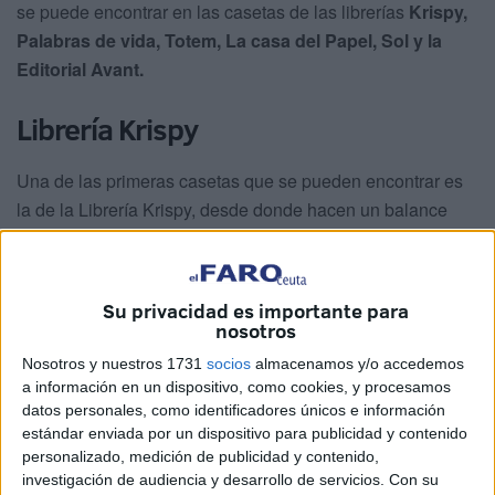
se puede encontrar en las casetas de las librerías
Krispy,
Palabras de vida, Totem, La casa del Papel, Sol y la
Editorial Avant.
Librería Krispy
Una de las primeras casetas que se pueden encontrar es
la de la Librería Krispy, desde donde hacen un balance
muy positivo de estos primeros días de La Feria del Libro.
Según ha expresado Dayal Badammal, se muestran
“muy
Su privacidad es importante para
contentos de la actividad y el público que está
nosotros
habiendo”.
Además, celebra que actuaciones como la de
Nosotros y nuestros 1731
socios
almacenamos y/o accedemos
Olga Martí o los conciertos “atraen a mucho público” que
a información en un dispositivo, como cookies, y procesamos
no duda en comprar las últimas novedades.
datos personales, como identificadores únicos e información
estándar enviada por un dispositivo para publicidad y contenido
personalizado, medición de publicidad y contenido,
investigación de audiencia y desarrollo de servicios.
Con su