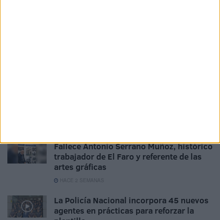
Related
Posts
Tensión en Plaza de los Reyes con la
llegada de Vito Quiles
HACE 4 DÍAS
Ceutíes salen a la calle contra las
manifestaciones de Núcleo Nacional y
Alvise Pérez
HACE 5 DÍAS
Fallece Antonio Serrano Muñoz, histórico
trabajador de El Faro y referente de las
artes gráficas
HACE 2 SEMANAS
La Policía Nacional incorpora 45 nuevos
agentes en prácticas para reforzar la