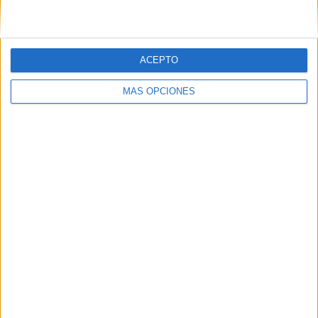
real en Ceuta, basada en la Guerra Civil y está bastante
entretenida”.
ACEPTO
MÁS OPCIONES
Como recomendaciones,
para quien le guste el thriller le
diría ‘La asistenta’
, “porque Frida McFadden es una
autora que escribe muy ligerito, muy fácil para todos los
lectores y engancha bastante”.