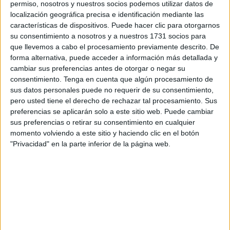
permiso, nosotros y nuestros socios podemos utilizar datos de
localización geográfica precisa e identificación mediante las
características de dispositivos. Puede hacer clic para otorgarnos
su consentimiento a nosotros y a nuestros 1731 socios para
que llevemos a cabo el procesamiento previamente descrito. De
forma alternativa, puede acceder a información más detallada y
cambiar sus preferencias antes de otorgar o negar su
consentimiento.
Tenga en cuenta que algún procesamiento de
sus datos personales puede no requerir de su consentimiento,
pero usted tiene el derecho de rechazar tal procesamiento. Sus
preferencias se aplicarán solo a este sitio web. Puede cambiar
Al preguntarle si nos puede decir cuáles son los títulos
sus preferencias o retirar su consentimiento en cualquier
más vendidos, el librero lamenta que “eso no te lo puedo
momento volviendo a este sitio y haciendo clic en el botón
decir porque
se vende de todo y hay muchísimos títulos
"Privacidad" en la parte inferior de la página web.
para muchísima gente”.