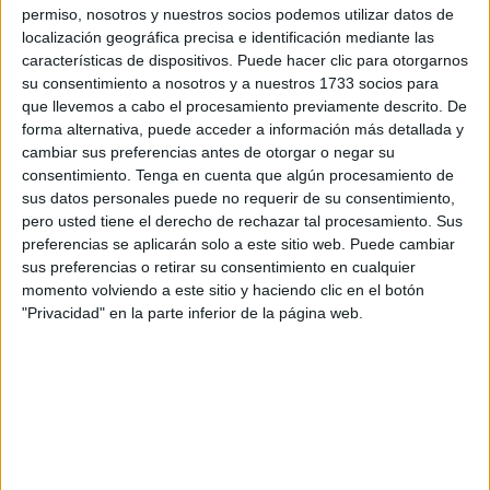
de su cantante original, Jesús de la Rosa.
permiso, nosotros y nuestros socios podemos utilizar datos de
localización geográfica precisa e identificación mediante las
Según ha comentado José Luis Fernández Medina,
características de dispositivos. Puede hacer clic para otorgarnos
vocalista del grupo Fénix y Amigos, “fue hace dos meses
su consentimiento a nosotros y a nuestros 1733 socios para
aproximadamente, en el mes de octubre, cuando se
que llevemos a cabo el procesamiento previamente descrito. De
forma alternativa, puede acceder a información más detallada y
cumplió el 40 aniversario del fallecimiento de Jesús de la
cambiar sus preferencias antes de otorgar o negar su
Rosa, cantante y líder de ‘Triana’ y eso supuso la
consentimiento.
Tenga en cuenta que algún procesamiento de
desaparición” de este grupo de rock tal y como se conocía
sus datos personales puede no requerir de su consentimiento,
desde sus inicios.
pero usted tiene el derecho de rechazar tal procesamiento. Sus
preferencias se aplicarán solo a este sitio web. Puede cambiar
sus preferencias o retirar su consentimiento en cualquier
momento volviendo a este sitio y haciendo clic en el botón
"Privacidad" en la parte inferior de la página web.