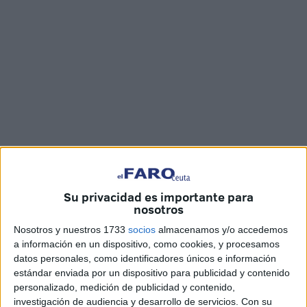
Fotos y vídeo: Juan Mosquera
Su privacidad es importante para
nosotros
Nosotros y nuestros 1733
socios
almacenamos y/o accedemos
El grupo local
‘Fénix y amigos’
ofrecerá este sábado a las
a información en un dispositivo, como cookies, y procesamos
19.30 horas
un concierto
homenaje en el
Teatro
datos personales, como identificadores únicos e información
estándar enviada por un dispositivo para publicidad y contenido
Auditorio del Revellín
de Ceuta a la mítica
banda de
personalizado, medición de publicidad y contenido,
rock Triana
cuando se cumplen 40 años del fallecimiento
investigación de audiencia y desarrollo de servicios.
Con su