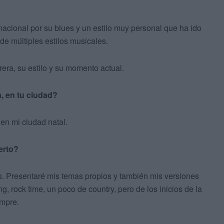
nacional por su blues y un estilo muy personal que ha ido
e múltiples estilos musicales.
era, su estilo y su momento actual.
a, en tu ciudad?
 en mi ciudad natal.
ierto?
s. Presentaré mis temas propios y también mis versiones
g, rock time, un poco de country, pero de los inicios de la
empre.