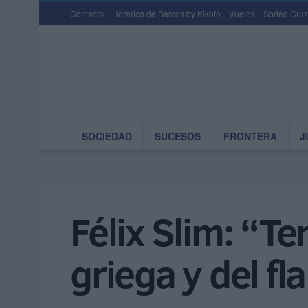
Contacto
Horarios de Barcos by Kikoto
Vuelos
Sorteo Cruz
SOCIEDAD
SUCESOS
FRONTERA
J
Félix Slim: “Te
griega y del f