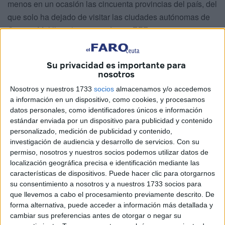
menos en un ocasión las cincuenta provincias del país, del
que solo ha dejado de visitar las ciudades autónomas de
Ceuta y Melilla, tal y como informa
EFE
.
Salvo en la etapa del confinamiento por la pandemia, el
monarca ha tenido una agenda constante de
Su privacidad es importante para
nosotros
desplazamientos fuera de Madrid en visitas de distinta
naturaleza, con especial mención a Cataluña y Andalucía,
Nosotros y nuestros 1733
socios
almacenamos y/o accedemos
a información en un dispositivo, como cookies, y procesamos
las dos comunidades donde ha tenido una presencia más
datos personales, como identificadores únicos e información
destacada.
estándar enviada por un dispositivo para publicidad y contenido
personalizado, medición de publicidad y contenido,
Especialmente simbólica fue la gira que emprendió junto a
investigación de audiencia y desarrollo de servicios.
Con su
la reina Letizia en julio de 2020 por todas las regiones
permiso, nosotros y nuestros socios podemos utilizar datos de
para insuflar apoyo y ánimo a instituciones, sectores y
localización geográfica precisa e identificación mediante las
características de dispositivos. Puede hacer clic para otorgarnos
colectivos ante el impacto humano y económico que tuvo
su consentimiento a nosotros y a nuestros 1733 socios para
la crisis sanitaria tras la declaración del estado de alarma
que llevemos a cabo el procesamiento previamente descrito. De
mediados de marzo de ese año.
forma alternativa, puede acceder a información más detallada y
cambiar sus preferencias antes de otorgar o negar su
Aquella fue la ocasión en las que
los reyes estuvieron,