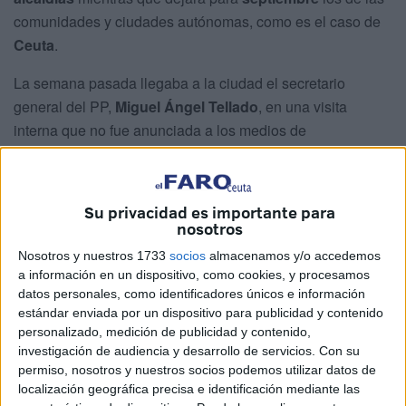
comunidades y ciudades autónomas, como es el caso de
Ceuta
.
La semana pasada llegaba a la ciudad el secretario
general del PP,
Miguel Ángel Tellado
, en una visita
interna que no fue anunciada a los medios de
comunicación y que el partido redujo a una mera
publicación de un par de imágenes y una reseña en sus
redes sociales.
Su privacidad es importante para
nosotros
En esa visita ordenada por Feijóo, Tellado
sondeó al PP
Nosotros y nuestros 1733
socios
almacenamos y/o accedemos
de Ceuta
para aclarar la decisión de la candidatura en
a información en un dispositivo, como cookies, y procesamos
septiembre, volviendo a apostarse por la figura de
Juan
datos personales, como identificadores únicos e información
Vivas
para, de nuevo, encabezarla.
estándar enviada por un dispositivo para publicidad y contenido
personalizado, medición de publicidad y contenido,
El discurso de Vivas y la alianza con
investigación de audiencia y desarrollo de servicios.
Con su
permiso, nosotros y nuestros socios podemos utilizar datos de
Vox en Andalucía
localización geográfica precisa e identificación mediante las