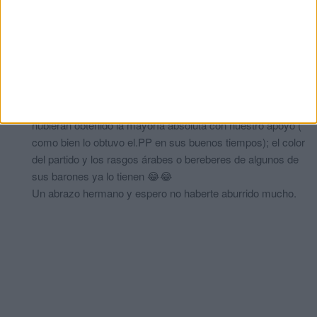
papel mojado en las aspiraciones de Vox de seguir el
mismo patrón que en otras comunidades, ya que la baraka
del voto musulmán frenará cualquier aspiración de
gobernar.
Y si Vox no hubiera construido un discurso racista,
xenófobo e islamófobo a nivel nacional, y además de poner
en escena a sus cachorros de Ceuta, posiblemente
hubieran obtenido la mayoría absoluta con nuestro apoyo (
como bien lo obtuvo el.PP en sus buenos tiempos); el color
del partido y los rasgos árabes o bereberes de algunos de
sus barones ya lo tienen 😂😂
Un abrazo hermano y espero no haberte aburrido mucho.