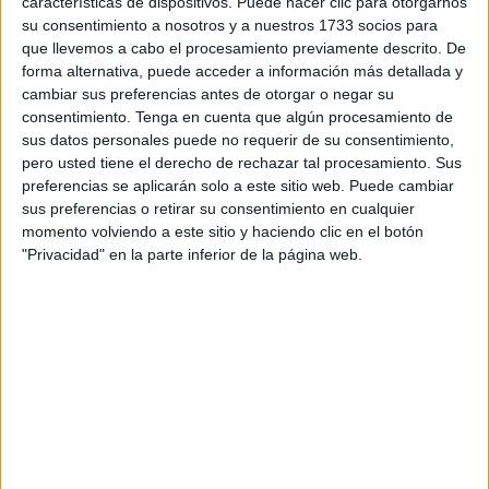
características de dispositivos. Puede hacer clic para otorgarnos
su consentimiento a nosotros y a nuestros 1733 socios para
Vivas mantendrá, eso sí, el discurso de estos últimos años
que llevemos a cabo el procesamiento previamente descrito. De
a pesar del
pacto andaluz con Vox
que ha permitido la
forma alternativa, puede acceder a información más detallada y
designación de Juanma Moreno como presidente y la
cambiar sus preferencias antes de otorgar o negar su
entrada del partido de Santiago Abascal en el Gobierno.
consentimiento.
Tenga en cuenta que algún procesamiento de
sus datos personales puede no requerir de su consentimiento,
En el caso de Ceuta,
Vivas mantiene su discurso
pero usted tiene el derecho de rechazar tal procesamiento. Sus
preferencias se aplicarán solo a este sitio web. Puede cambiar
intacto
, con la
negativa a pactar con Vox
, habiendo
sus preferencias o retirar su consentimiento en cualquier
trasladado su mensaje al partido nacional, con Alberto
momento volviendo a este sitio y haciendo clic en el botón
Núñez Feijóo a la cabeza, de que
la ciudad está por
"Privacidad" en la parte inferior de la página web.
encima de cualquier sigla o cálculo político.
El PP local también calienta motores
El PP local también calienta motores de cara a las
próximas elecciones de 2027
, dejando tras el verano la
toma de decisiones.