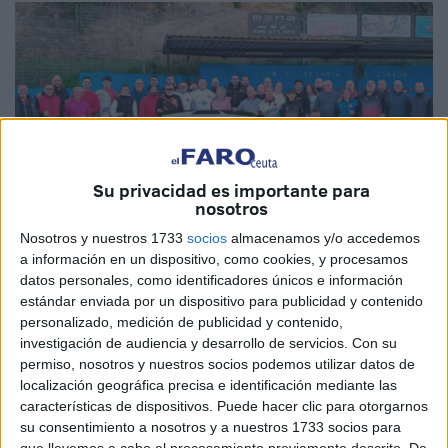
Su privacidad es importante para
nosotros
Nosotros y nuestros 1733
socios
almacenamos y/o accedemos
Imágenes cedidas
a información en un dispositivo, como cookies, y procesamos
datos personales, como identificadores únicos e información
estándar enviada por un dispositivo para publicidad y contenido
personalizado, medición de publicidad y contenido,
La
Federación de Petanca
de Ceuta celebrará una
investigación de audiencia y desarrollo de servicios.
Con su
permiso, nosotros y nuestros socios podemos utilizar datos de
reunión clave el próximo 22 de enero para definir el
localización geográfica precisa e identificación mediante las
calendario deportivo de la temporada 2025, un evento
características de dispositivos. Puede hacer clic para otorgarnos
esperado por los clubes y jugadores de la ciudad
su consentimiento a nosotros y a nuestros 1733 socios para