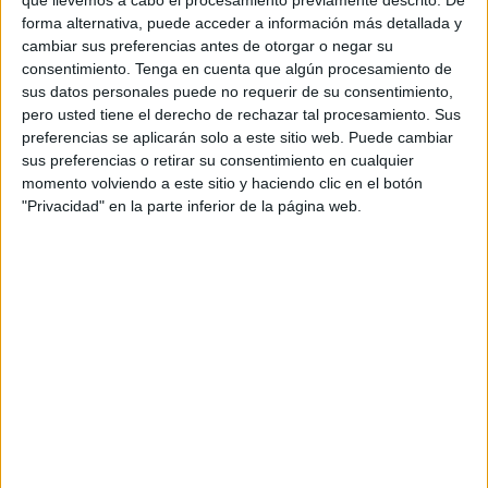
autónoma que marcará el rumbo de la
disciplina
en los
que llevemos a cabo el procesamiento previamente descrito. De
forma alternativa, puede acceder a información más detallada y
próximos meses y que con el paso de los meses fomenta
cambiar sus preferencias antes de otorgar o negar su
más la participación de los jugadores caballas.
consentimiento.
Tenga en cuenta que algún procesamiento de
sus datos personales puede no requerir de su consentimiento,
Esta reunión, de carácter extraordinario, tiene como
pero usted tiene el derecho de rechazar tal procesamiento. Sus
objetivo establecer las fechas y estructuras de las
preferencias se aplicarán solo a este sitio web. Puede cambiar
competiciones de petanca que se celebrarán durante el
sus preferencias o retirar su consentimiento en cualquier
momento volviendo a este sitio y haciendo clic en el botón
año en todos los torneos que se desarrollen a nivel local.
"Privacidad" en la parte inferior de la página web.
En ella se abordarán temas cruciales para el futuro de este
deporte en la ciudad, como el desarrollo de nuevas
categorías o la incorporación de jóvenes talentos que cada
vez más se integran en esta disciplina deportiva.
Hay que recordar que esta reunión se anunciará en el
Boletín Oficial de la Ciudad de Ceuta
el próximo 7 de
enero oficializando esta junta de asambleístas que
aprobaran el calendario deportivo de este deporte en
2025.