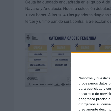
Ceuta ha quedado encuadrada en el grupo A de 
Navarra y Andalucía. Nuestra selección debutará
10:20 horas. A las 13:40 las jugadoras dirigidas
tercer y último partido será contra la Selección 
Nosotros y nuestro
procesamos datos per
para publicidad y co
desarrollo de servici
geográfica precisa e 
otorgarnos su conse
previamente descrito