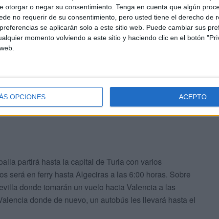
e otorgar o negar su consentimiento.
Tenga en cuenta que algún proc
de no requerir de su consentimiento, pero usted tiene el derecho de r
referencias se aplicarán solo a este sitio web. Puede cambiar sus pref
alquier momento volviendo a este sitio y haciendo clic en el botón "Pri
a la que acompañarán el seleccionador Marco Antonio
 web.
legada del equipo Kautar Mohamed y el fisioterapeuta
 a las ceutíes a la participación de un nuevo
ano playa.
ÁS OPCIONES
ACEPTO
lla partirá hasta la capital de Turia con varios
s será en ferry hasta Algeciras a las 6:00 horas. Sobre
evilla donde tomarán un vuelo hacia Valencia a las
Valencia donde de nuevo, un autobús les llevará hasta el