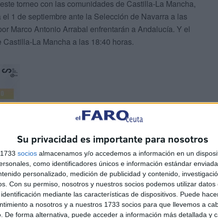
este torneo con las comunidades de Castilla-La Mancha,
 el 1 de septiembre ante la Selección de Navarra a las
 por Marco Antonio Arrabal enfrentarán a Andalucía. Y el
de Castilla-La Mancha a las 18:40 horas.
Su privacidad es importante para nosotros
s 1733
socios
almacenamos y/o accedemos a información en un disposit
sonales, como identificadores únicos e información estándar enviada 
ntenido personalizado, medición de publicidad y contenido, investigaci
os.
Con su permiso, nosotros y nuestros socios podemos utilizar datos 
identificación mediante las características de dispositivos. Puede hacer
ntimiento a nosotros y a nuestros 1733 socios para que llevemos a ca
. De forma alternativa, puede acceder a información más detallada y 