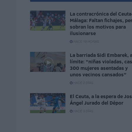
La contracrónica del Ceuta
Málaga: Faltan fichajes, pe
sobran los motivos para
ilusionarse
HACE 19 HORAS
La barriada Sidi Embarek, a
límite: “niñas violadas, cas
300 mujeres asentadas y
unos vecinos cansados”
HACE 2 DÍAS
El Ceuta, a la espera de Jo
Ángel Jurado del Dépor
HACE 3 DÍAS