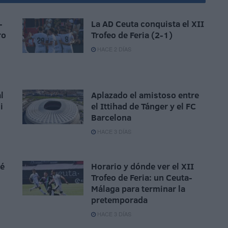
-
La AD Ceuta conquista el XII
ro
Trofeo de Feria (2-1)
HACE 2 DÍAS
l
Aplazado el amistoso entre
i
el Ittihad de Tánger y el FC
Barcelona
HACE 3 DÍAS
sé
Horario y dónde ver el XII
Trofeo de Feria: un Ceuta-
Málaga para terminar la
pretemporada
HACE 3 DÍAS