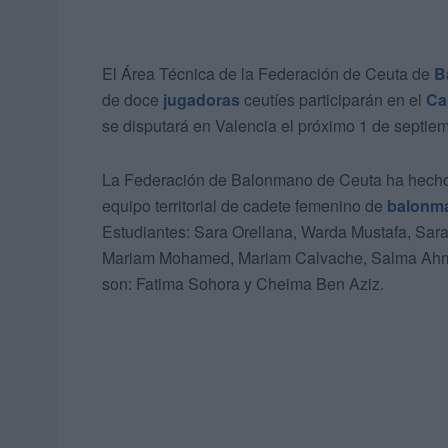
El Área Técnica de la Federación de Ceuta de
B
de doce
jugadoras
ceutíes participarán en el
Ca
se disputará en Valencia el próximo 1 de septie
La Federación de Balonmano de Ceuta ha hecho ofi
equipo territorial de cadete femenino de
balonm
Estudiantes: Sara Orellana, Warda Mustafa, Sara
Mariam Mohamed, Mariam Calvache, Salma Ahm
son: Fatima Sohora y Cheima Ben Aziz.