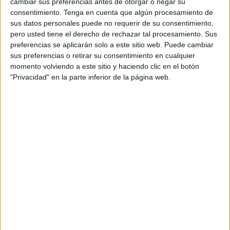
cambiar sus preferencias antes de otorgar o negar su
del mismo como Juez Único de Competición y Juez Único
consentimiento.
Tenga en cuenta que algún procesamiento de
de
Competición
de Tercera División de Fútbol.
sus datos personales puede no requerir de su consentimiento,
pero usted tiene el derecho de rechazar tal procesamiento. Sus
El trabajador en cuestión venía prestando sus servicios
preferencias se aplicarán solo a este sitio web. Puede cambiar
para la Federación de Fútbol desde el año 2017,
sus preferencias o retirar su consentimiento en cualquier
momento volviendo a este sitio y haciendo clic en el botón
desarrollando funciones como Juez Único de competición
"Privacidad" en la parte inferior de la página web.
y Juez Único de competición de
Tercera División de
Fútbol
.
Señala la sentencia entre los hechos probados, que el día
previo a las elecciones, al presidente de la Federación
reunió a los trabajadores para indicarles que debía seguir
asumiendo la representación de los trabajadores CCOO.
Apenas una semana después de ser elegido delegado de
personal por UGT dicho trabajador fue
cesado de sus
funciones
como Juez Único de competición y Juez Único
de competición de Tercera División de Fútbol. Además de