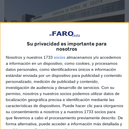
Su privacidad es importante para
nosotros
Nosotros y nuestros 1733
socios
almacenamos y/o accedemos
a información en un dispositivo, como cookies, y procesamos
Imagen de archivo
datos personales, como identificadores únicos e información
estándar enviada por un dispositivo para publicidad y contenido
personalizado, medición de publicidad y contenido,
investigación de audiencia y desarrollo de servicios.
Con su
permiso, nosotros y nuestros socios podemos utilizar datos de
El juzgado de los social
nº 1 de Ceuta ha condenado a la
localización geográfica precisa e identificación mediante las
Federación de Fútbol
de Ceuta y al presidente de dicha
características de dispositivos. Puede hacer clic para otorgarnos
entidad al abono de 30.001 euros, por adoptar una
su consentimiento a nosotros y a nuestros 1733 socios para
conducta contraria a la
libertad sindical
con uno de sus
que llevemos a cabo el procesamiento previamente descrito. De
forma alternativa, puede acceder a información más detallada y
trabajadores. Además, la jueza ha ordenado la restitución