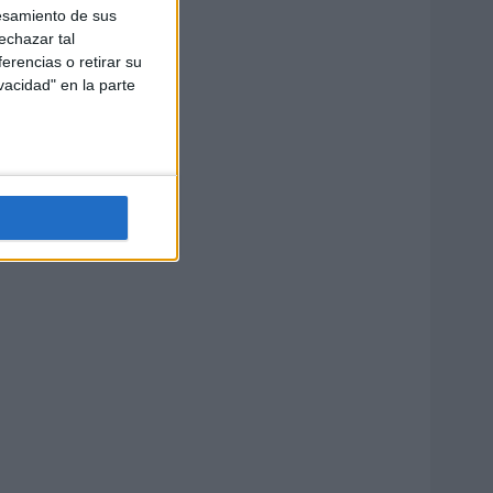
esamiento de sus
echazar tal
erencias o retirar su
vacidad" en la parte