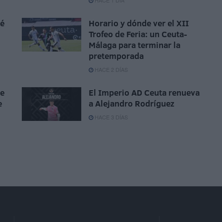
HACE 1 DÍA
sé
Horario y dónde ver el XII
Trofeo de Feria: un Ceuta-
Málaga para terminar la
pretemporada
HACE 2 DÍAS
ue
El Imperio AD Ceuta renueva
e
a Alejandro Rodríguez
HACE 3 DÍAS