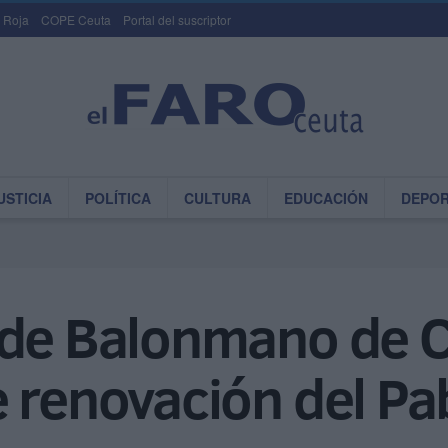
 Roja
COPE Ceuta
Portal del suscriptor
USTICIA
POLÍTICA
CULTURA
EDUCACIÓN
DEPO
 de Balonmano de 
 renovación del Pab