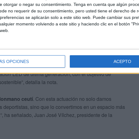
e otorgar o negar su consentimiento.
Tenga en cuenta que algún proc
de no requerir de su consentimiento, pero usted tiene el derecho de r
referencias se aplicarán solo a este sitio web. Puede cambiar sus pref
alquier momento volviendo a este sitio y haciendo clic en el botón "Pri
 web.
de Ceuta y la Consejería de Comercio, Turismo, Empleo y
vención de similar envergadura, financiada por la
a renovación integral de los vestuarios, la
ÁS OPCIONES
ACEPTO
poyo
, así como mejoras en la climatización, la eficiencia
nación LED de última generación, con el objetivo de
stenible”, detalla la nota.
alonmano ceutí
. Con esta actuación no solo damos
s deportistas, sino que lo convertimos en un espacio más
a”, ha señalado, Juan José Vílchez, presidente de la