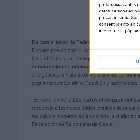
preferencias antes d
datos personales pue
procesamiento. Sus p
consentimiento en cu
inferior de la página
De cara al futuro, la Federación de Balonmano 
Deporte prevén para el año 2026 una nueva inter
Ciudad Autónoma. “
Este proyecto contemplará l
M
construcción de oficinas y un gimnasio de a
energética y la instalación de sistemas de ilumi
seguir modernizando el Pabellón y hacerlo más so
“El Pabellón de la Libertad
es el corazón del b
respuesta a las necesidades técnicas de nuestro
inclusivo y moderno, abierto a toda la ciudadaní
Federación de Balonmano de Ceuta.