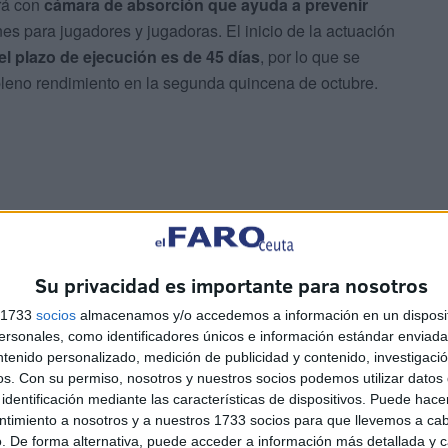
ará con
cámara de absorción que ayuda a prevenir
nes para jugadores y jugadoras. El inicio de la actuación
l plazo de ejecución es de 45 días
, por lo que se
pleno rendimiento en la segunda quincena de octubre.
 a los 300.000 euros y
supondrá una intervención
ejora de la accesibilidad para personas con
Su privacidad es importante para nosotros
s reservadas en gradas y la adecuación de accesos
,
s 1733
socios
almacenamos y/o accedemos a información en un disposit
biertas, remodelación de aseos públicos y un “lavado de
sonales, como identificadores únicos e información estándar enviada 
lizarán por etapas, de manera que no afecten al desarrollo
ntenido personalizado, medición de publicidad y contenido, investigaci
os.
Con su permiso, nosotros y nuestros socios podemos utilizar datos 
a zonas concretas de gradas o baños. Comenzando las
identificación mediante las características de dispositivos. Puede hacer
ntimiento a nosotros y a nuestros 1733 socios para que llevemos a ca
. De forma alternativa, puede acceder a información más detallada y 