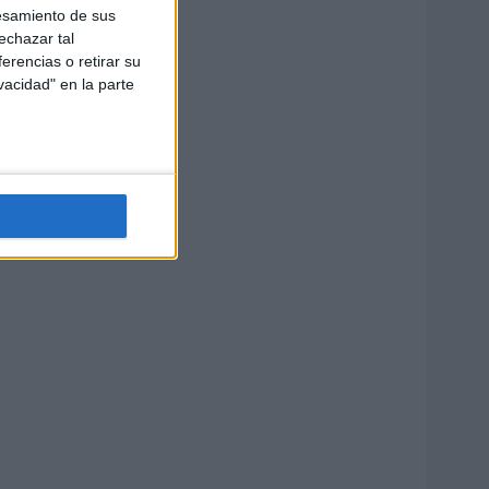
esamiento de sus
echazar tal
erencias o retirar su
vacidad" en la parte