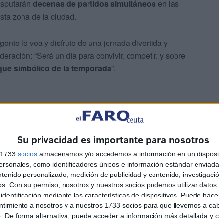
disputarán
decenas de partidos simultáneos
en las
sta zona de la ciudad.
gente lo vea y disfrute de una jornada divertida y
deración: “Será un día para convivir, competir, y sobre
que simbólico de la temporada
”.
Su privacidad es importante para nosotros
 juegue en una pista diferente:
premini, mini, infantil, y
s 1733
socios
almacenamos y/o accedemos a información en un disposit
sonales, como identificadores únicos e información estándar enviada 
ntenido personalizado, medición de publicidad y contenido, investigaci
os.
Con su permiso, nosotros y nuestros socios podemos utilizar datos 
drán una duración
dos partes de 20 minutos a tiempo
identificación mediante las características de dispositivos. Puede hacer
ritmo de juego y favorecer la participación de todos
ntimiento a nosotros y a nuestros 1733 socios para que llevemos a ca
. De forma alternativa, puede acceder a información más detallada y 