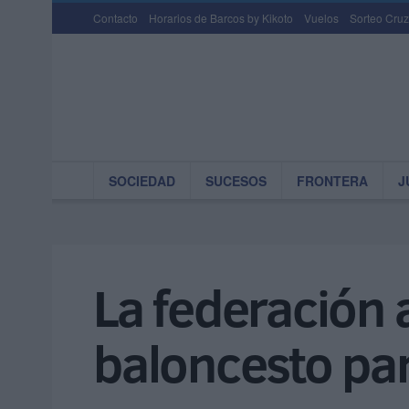
Contacto
Horarios de Barcos by Kikoto
Vuelos
Sorteo Cruz
SOCIEDAD
SUCESOS
FRONTERA
J
La federación a
baloncesto par