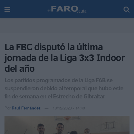
La FBC disputó la última
jornada de la Liga 3x3 Indoor
del año
Los partidos programados de la Liga FAB se
suspendieron debido al temporal que hubo este
fin de semana en el Estrecho de Gibraltar
Por
Raúl Fernández
18/12/2023 - 14:40