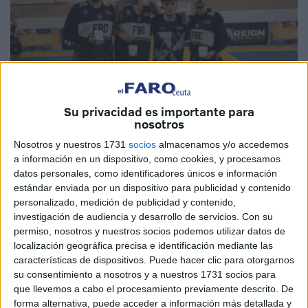
Su privacidad es importante para
nosotros
Nosotros y nuestros 1731
socios
almacenamos y/o accedemos
a información en un dispositivo, como cookies, y procesamos
Imagen cedida
datos personales, como identificadores únicos e información
estándar enviada por un dispositivo para publicidad y contenido
personalizado, medición de publicidad y contenido,
investigación de audiencia y desarrollo de servicios.
Con su
permiso, nosotros y nuestros socios podemos utilizar datos de
La Federación de
Baloncesto
de Ceuta (FBC) ha
localización geográfica precisa e identificación mediante las
regresado de Oviedo con un sabor agridulce. Los
características de dispositivos. Puede hacer clic para otorgarnos
jugadores ceutíes se enfrentaron a tres grandes
equipos
su consentimiento a nosotros y a nuestros 1731 socios para
del 3x3 muy reconocidos nacionalmente: Valencia Basket,
que llevemos a cabo el procesamiento previamente descrito. De
forma alternativa, puede acceder a información más detallada y
Azuqueca3x3 y CN Sabadell. Aunque no salieron