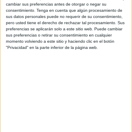
cambiar sus preferencias antes de otorgar o negar su
ganadores de ninguno de los encuentros, lo dieron todo
consentimiento.
Tenga en cuenta que algún procesamiento de
contra estos jugadores.
sus datos personales puede no requerir de su consentimiento,
pero usted tiene el derecho de rechazar tal procesamiento. Sus
Bilal Ali, Brahim Mohamed, Bilal Amin y Juan Martínez
preferencias se aplicarán solo a este sitio web. Puede cambiar
llegaron al encuentro tras unas semanas de entrenamiento
sus preferencias o retirar su consentimiento en cualquier
complicadas, pues algunos sufrían lesiones que no le
momento volviendo a este sitio y haciendo clic en el botón
"Privacidad" en la parte inferior de la página web.
permitieron estar al cien por cien. Pero los cuatro
jugadores, como en las otras jornadas, han participado con
muchas ganas y con el objetivo de aprender y retarse en
esta gran competición nacional.
Esta cuarta jornada es la última del año, en 2024 se
retomará la Liga 3x3 Indoor. Concretamente el fin de
semana del 13 y 14 de enero, en el municipio valenciano
de Manises. Esta competición está organizada por la
Asociación Española de Jugadores de 3×3. Hasta el
momento los equipos ceutíes han estado en Boiro (A
Coruña), Sevilla,
Cáceres
y Oviedo. La liga se extenderá