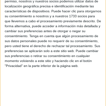
permiso, nosotros y nuestros socios podemos utilizar datos de
la entrevista, la expresión que tiene Martínez en su rostro
localización geográfica precisa e identificación mediante las
al explicar esta segunda edición de la Backyard.
características de dispositivos. Puede hacer clic para otorgarnos
su consentimiento a nosotros y a nuestros 1733 socios para
que llevemos a cabo el procesamiento previamente descrito. De
forma alternativa, puede acceder a información más detallada y
cambiar sus preferencias antes de otorgar o negar su
consentimiento.
Tenga en cuenta que algún procesamiento de
sus datos personales puede no requerir de su consentimiento,
pero usted tiene el derecho de rechazar tal procesamiento. Sus
preferencias se aplicarán solo a este sitio web. Puede cambiar
sus preferencias o retirar su consentimiento en cualquier
momento volviendo a este sitio y haciendo clic en el botón
"Privacidad" en la parte inferior de la página web.
La Backyard Ultra es una modalidad que
ha ganado