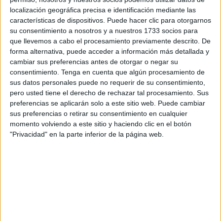
Ha ganado recientemente la Nocturna Montes de
localización geográfica precisa e identificación mediante las
Ceuta
organizada por el CD San Urbano y desea ir a por
características de dispositivos. Puede hacer clic para otorgarnos
más carreras para alzarse con la medalla de oro: “Pues la
su consentimiento a nosotros y a nuestros 1733 socios para
verdad que suelo hacer la mayoría de las carreras que,
que llevemos a cabo el procesamiento previamente descrito. De
para no decir prácticamente todas,
intento prepararme de
forma alternativa, puede acceder a información más detallada y
cambiar sus preferencias antes de otorgar o negar su
la mejor manera posible
, hay a veces que uno se
consentimiento.
Tenga en cuenta que algún procesamiento de
encuentra un poco mejor, otras veces un poquito a lo mejor
sus datos personales puede no requerir de su consentimiento,
más pesado, más cargado, pero siempre intento dar el
pero usted tiene el derecho de rechazar tal procesamiento. Sus
nivel”, sentenció Ilias ante las cámaras de FaroTV.
preferencias se aplicarán solo a este sitio web. Puede cambiar
sus preferencias o retirar su consentimiento en cualquier
Lahsen es un ganador y se prepara a conciencia para
momento volviendo a este sitio y haciendo clic en el botón
"Privacidad" en la parte inferior de la página web.
todas las pruebas que quiere competir y también tiene una
figura clave a su lado que le hace estar en plena forma: “
Mi
entrenador Vilal Ahmed, gracias a él consigo todos los
resultados que estamos haciendo
, ya son muchos años,
su experiencia, consejos... me han servido para mejorar,
como yo digo él tiene un 60% y yo pongo el 40% nada
más”, dice entre risas el último ganador de la Nocturna