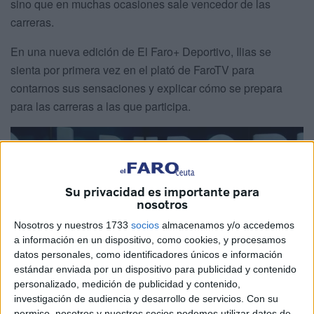
sino que en muchas ocasiones sale vencedor de las
carreras.
En una nueva edición de El Faro+ Deportivo, Ilias se
sienta por primera vez en el plató de FaroTV para
contarnos sus sensaciones y explicar cómo se prepara
para las carreras a las que participa.
Su privacidad es importante para
nosotros
Nosotros y nuestros 1733
socios
almacenamos y/o accedemos
a información en un dispositivo, como cookies, y procesamos
datos personales, como identificadores únicos e información
estándar enviada por un dispositivo para publicidad y contenido
personalizado, medición de publicidad y contenido,
investigación de audiencia y desarrollo de servicios.
Con su
permiso, nosotros y nuestros socios podemos utilizar datos de