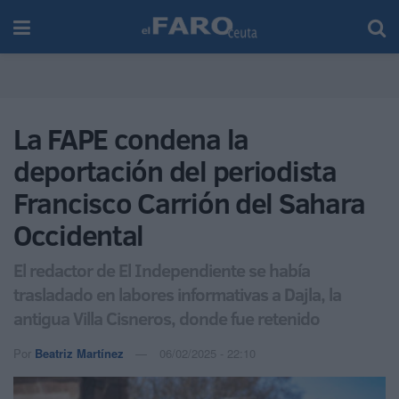
La FAPE condena la
deportación del periodista
Francisco Carrión del Sahara
Occidental
El redactor de El Independiente se había
trasladado en labores informativas a Dajla, la
antigua Villa Cisneros, donde fue retenido
Por
Beatriz Martínez
06/02/2025 - 22:10