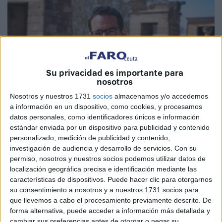
Su privacidad es importante para
nosotros
Nosotros y nuestros 1731
socios
almacenamos y/o accedemos
a información en un dispositivo, como cookies, y procesamos
datos personales, como identificadores únicos e información
estándar enviada por un dispositivo para publicidad y contenido
Imagen cedida
personalizado, medición de publicidad y contenido,
investigación de audiencia y desarrollo de servicios.
Con su
permiso, nosotros y nuestros socios podemos utilizar datos de
localización geográfica precisa e identificación mediante las
La Federación de Asociaciones de Periodistas de España
características de dispositivos. Puede hacer clic para otorgarnos
(FAPE) ha condenado este jueves la deportación por las
su consentimiento a nosotros y a nuestros 1731 socios para
que llevemos a cabo el procesamiento previamente descrito. De
autoridades de Marruecos del periodista Francisco Carrión
forma alternativa, puede acceder a información más detallada y
del Sahara Occidental.
cambiar sus preferencias antes de otorgar o negar su