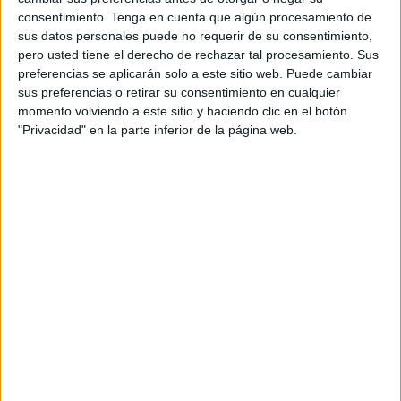
consentimiento.
Tenga en cuenta que algún procesamiento de
En un comunicado, la FAPE ha explicado que el redactor
sus datos personales puede no requerir de su consentimiento,
de
El Independiente
se había trasladado en labores
pero usted tiene el derecho de rechazar tal procesamiento. Sus
informativas a Dajla, la antigua Villa Cisneros, donde fue
preferencias se aplicarán solo a este sitio web. Puede cambiar
sus preferencias o retirar su consentimiento en cualquier
retenido.
momento volviendo a este sitio y haciendo clic en el botón
"Privacidad" en la parte inferior de la página web.
Según
EFE
relata, tras hora y media de interrogarlo y
cruzar datos, según ha relato el periodista, fue obligado a
embarcarse en el vuelo de vuelta a España de la
compañía
Ryanair
, que recientemente ha abierto la línea
entre Madrid y la ciudad saharaui.
Francisco Carrión ha expresado que un agente le espetó
que su expulsión se debía a "lo que había escrito sobre
el
rey de Marruecos
" y ha asegurado que no recibió
ninguna atención de las autoridades consulares
españolas.
La FAPE ha hecho público su rechazo a estas actuaciones