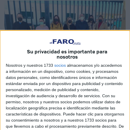
Su privacidad es importante para
nosotros
Nosotros y nuestros 1733
socios
almacenamos y/o accedemos
a información en un dispositivo, como cookies, y procesamos
datos personales, como identificadores únicos e información
estándar enviada por un dispositivo para publicidad y contenido
Imagen de archivo
personalizado, medición de publicidad y contenido,
investigación de audiencia y desarrollo de servicios.
Con su
permiso, nosotros y nuestros socios podemos utilizar datos de
localización geográfica precisa e identificación mediante las
características de dispositivos. Puede hacer clic para otorgarnos
La Federación de Asociaciones de Madres y Padres de
su consentimiento a nosotros y a nuestros 1733 socios para
Alumnos (
FAMPA
) de Ceuta y la Plataforma en Defensa
que llevemos a cabo el procesamiento previamente descrito. De