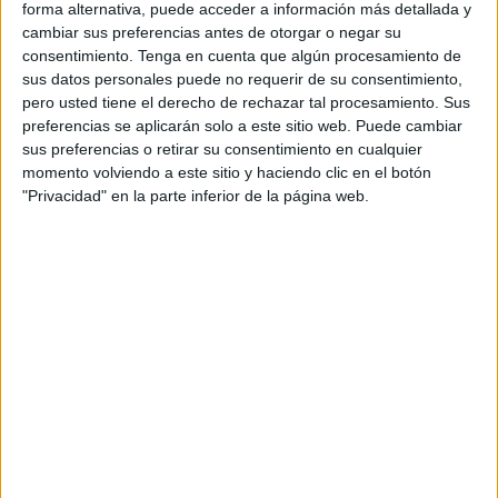
de la Educación Especial han organizado para este
forma alternativa, puede acceder a información más detallada y
cambiar sus preferencias antes de otorgar o negar su
próximo domingo, 20 de febrero, una marcha reivindicativa
consentimiento.
Tenga en cuenta que algún procesamiento de
para exigir mejoras en la Educación Especial.
sus datos personales puede no requerir de su consentimiento,
pero usted tiene el derecho de rechazar tal procesamiento. Sus
Bajo el lema 'Sin recursos, no hay inclusión', se
preferencias se aplicarán solo a este sitio web. Puede cambiar
concentrarán en el Paseo de la Marina, en la explanada de
sus preferencias o retirar su consentimiento en cualquier
entrada al Recinto Ferial, y recorrerán el centro de la
momento volviendo a este sitio y haciendo clic en el botón
"Privacidad" en la parte inferior de la página web.
ciudad para recordar una vez más al
Ministerio de
Educación y Formación Profesional
la "inaplazable
necesidad de dotar a los centros educativos de nuestra
ciudad de las plantillas necesarias para atender de
manera adecuada al alumnado con necesidades
educativas especiales".
En la marcha participarán las organizaciones que forman
parte de esta Plataforma, a la que "se podrán sumar
cuantas personas y entidades se identifiquen con esta
justa causa".