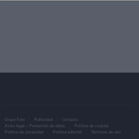
Grupo Faro
Publicidad
Contacto
Aviso legal – Protección de datos
Política de cookies
Política de privacidad
Política editorial
Términos de uso