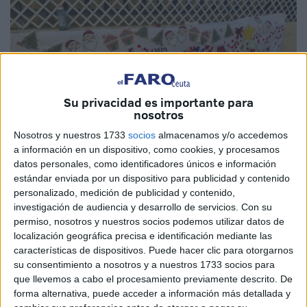
Su privacidad es importante para
nosotros
Nosotros y nuestros 1733
socios
almacenamos y/o accedemos
a información en un dispositivo, como cookies, y procesamos
datos personales, como identificadores únicos e información
estándar enviada por un dispositivo para publicidad y contenido
Imágenes cedidas
personalizado, medición de publicidad y contenido,
investigación de audiencia y desarrollo de servicios.
Con su
permiso, nosotros y nuestros socios podemos utilizar datos de
localización geográfica precisa e identificación mediante las
características de dispositivos. Puede hacer clic para otorgarnos
La Federación de Asociaciones de Madres y Padres,
su consentimiento a nosotros y a nuestros 1733 socios para
Fampa Cuatro Culturas
, de Ceuta en su compromiso con
que llevemos a cabo el procesamiento previamente descrito. De
la inclusión y la diversidad ha incorporado en su programa
forma alternativa, puede acceder a información más detallada y