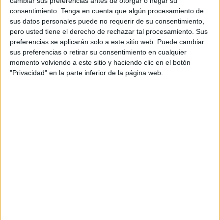
cambiar sus preferencias antes de otorgar o negar su
de
Estimulación Temprana
una nueva actividad
consentimiento.
Tenga en cuenta que algún procesamiento de
denominada 'Patio inclusivo'.
sus datos personales puede no requerir de su consentimiento,
pero usted tiene el derecho de rechazar tal procesamiento. Sus
En el mes de diciembre, este patio ha estado enfocado en
preferencias se aplicarán solo a este sitio web. Puede cambiar
la temática navideña. La actividad '
Navidad
Sensorial' se
sus preferencias o retirar su consentimiento en cualquier
ha llevado a cabo en las
escuelas infantiles públicas
de
momento volviendo a este sitio y haciendo clic en el botón
"Privacidad" en la parte inferior de la página web.
primer ciclo, como son la guardería Nuestra Señora de
África, Juan Carlos I y La Pecera.
Se trata de una actividad dedicada a la estimulación
sensorial con temática navideña, con el objetivo de
fomentar la inclusión de todos los niños y niñas de la
escuela infantil y promover las capacidades sensoriales de
los alumnos y alumnas, "a través del tacto y las diferentes
texturas de los materiales", tal y como han explicado en
nota de prensa.
En el desarrollo de esta actividad, los menores de cada
centro, en su horario de patio, han podido disfrutar, junto al