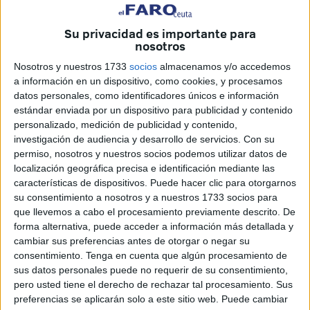
Su privacidad es importante para
nosotros
Nosotros y nuestros 1733
socios
almacenamos y/o accedemos
a información en un dispositivo, como cookies, y procesamos
vuelta a los colegios 2009
datos personales, como identificadores únicos e información
estándar enviada por un dispositivo para publicidad y contenido
personalizado, medición de publicidad y contenido,
investigación de audiencia y desarrollo de servicios.
Con su
permiso, nosotros y nuestros socios podemos utilizar datos de
El presidente de la Federación de Asociaciones de
localización geográfica precisa e identificación mediante las
características de dispositivos. Puede hacer clic para otorgarnos
Madres y Padres de Alumnos (FAMPA) de Ceuta, Mustafa
su consentimiento a nosotros y a nuestros 1733 socios para
Mohamed, se mostró ayer en contra de las “aportaciones
que llevemos a cabo el procesamiento previamente descrito. De
supuestamente voluntarias” que piden algunos colegios
forma alternativa, puede acceder a información más detallada y
concertados de la ciudad autónoma a las familias de los
cambiar sus preferencias antes de otorgar o negar su
consentimiento.
Tenga en cuenta que algún procesamiento de
estudiantes matriculados en ellos porque “vulneran la Ley
sus datos personales puede no requerir de su consentimiento,
Orgánica del Derecho a la Educación con unas cuotas que
pero usted tiene el derecho de rechazar tal procesamiento. Sus
se justifican como contribuciones no obligatorias para
preferencias se aplicarán solo a este sitio web. Puede cambiar