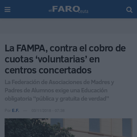
La FAMPA, contra el cobro de
cuotas ‘voluntarias’ en
centros concertados
La Federación de Asociaciones de Madres y
Padres de Alumnos exige una Educación
obligatoria “pública y gratuita de verdad”
Por
E.F.
03/11/2018 - 07:38