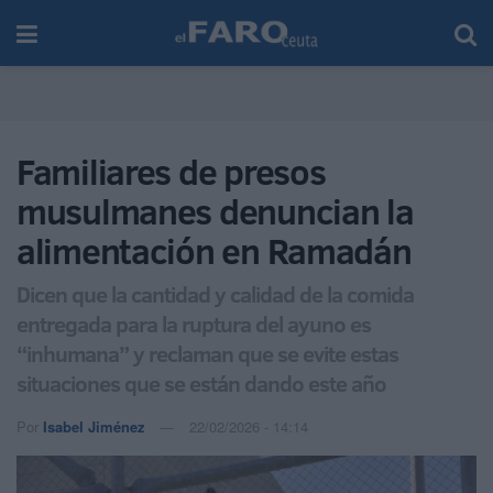
Familiares de presos
musulmanes denuncian la
alimentación en Ramadán
Dicen que la cantidad y calidad de la comida
entregada para la ruptura del ayuno es
“inhumana” y reclaman que se evite estas
situaciones que se están dando este año
Por
Isabel Jiménez
22/02/2026 - 14:14