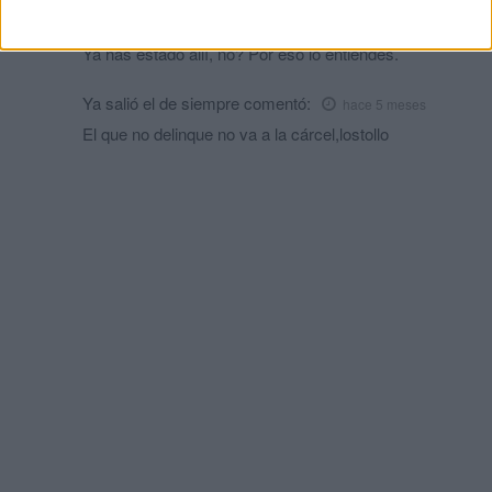
Slim
comentó:
hace 5 meses
Ya has estado allí, no? Por eso lo entiendes.
Ya salió el de siempre
comentó:
hace 5 meses
El que no delinque no va a la cárcel,lostollo