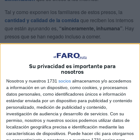
Tal y como exponen los familiares de estos presos, la
cantidad y calidad de la comida
que reciben los internos
que están ayunando es,
“sinceramente, inhumana”
. Hay
presos que se han negado incluso a comer.
“Después de pasar todo el día sin comer ni beber, para
romper el ayuno (
iftar
) se les está entregando únicamente
Su privacidad es importante para
tres sardinas, un vaso de
harera
en mal estado o
nosotros
imposible de consumir y una supuesta ensalada que
Nosotros y nuestros 1731
socios
almacenamos y/o accedemos
consiste solo en lechuga, sin apenas acompañamiento lo
a información en un dispositivo, como cookies, y procesamos
que es inhumano,
ni siquiera un perro se comería eso
”,
datos personales, como identificadores únicos e información
explican familiares.
estándar enviada por un dispositivo para publicidad y contenido
personalizado, medición de publicidad y contenido,
“Para el
suhur
(comida antes del amanecer), reciben una
investigación de audiencia y desarrollo de servicios.
Con su
botella de agua, dos pequeños bollos de pan, mermelada
permiso, nosotros y nuestros socios podemos utilizar datos de
y mantequilla. Esto resulta
claramente insuficiente
para
localización geográfica precisa e identificación mediante las
características de dispositivos. Puede hacer clic para otorgarnos
personas que deben afrontar largas horas de ayuno”,