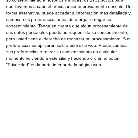
su consentimiento a nosotros y a nuestros 1731 socios para
añaden.
que llevemos a cabo el procesamiento previamente descrito. De
forma alternativa, puede acceder a información más detallada y
“No se trata de privilegios, sino de
cambiar sus preferencias antes de otorgar o negar su
consentimiento.
Tenga en cuenta que algún procesamiento de
dignidad”
sus datos personales puede no requerir de su consentimiento,
pero usted tiene el derecho de rechazar tal procesamiento. Sus
Los familiares de estos presos recalcan que “
no se trata
preferencias se aplicarán solo a este sitio web. Puede cambiar
sus preferencias o retirar su consentimiento en cualquier
de privilegios, sino de dignidad
, salud y respeto a la
momento volviendo a este sitio y haciendo clic en el botón
libertad religiosa. Las personas privadas de libertad no
"Privacidad" en la parte inferior de la página web.
dejan de ser personas y deben recibir una
alimentación
adecuada
, especialmente en un periodo religioso tan
significativo”, detallan.
Reclaman que se evite este tipo de situaciones y que se
investigue lo que está sucediendo.
Indican que esto está sucediendo desde que empezó el
Ramadán, insistiendo en que la comida que traen “es
inhumana” y que este tipo de situaciones no se daba el