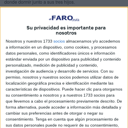
donde dormir junto a sus tres hijos.
“¿A dónde me voy?”, es la pregunta que se hace este
padre de familia. “Servicios Sociales me dice que busque
Su privacidad es importante para
un alquiler, pero dónde busco yo un alquiler si todos me
nosotros
piden nómina y yo no tengo”.
Nosotros y nuestros 1733
socios
almacenamos y/o accedemos
Todo comenzó hace ya unos cuatro años, cuando llegaron
a información en un dispositivo, como cookies, y procesamos
datos personales, como identificadores únicos e información
a una parte de un chalet ubicado junto al lado del Vivero,
estándar enviada por un dispositivo para publicidad y contenido
en
Benítez
. Todo parecía ir bien. Esta familia disfrutaba de
personalizado, medición de publicidad y contenido,
esta nueva
vivienda
con sus tres hijos menores, hasta que
investigación de audiencia y desarrollo de servicios.
Con su
empezaron a tener problemas con quien reclama la
permiso, nosotros y nuestros socios podemos utilizar datos de
localización geográfica precisa e identificación mediante las
propiedad de esta parcela
, “aunque la referencia
características de dispositivos. Puede hacer clic para otorgarnos
catastral no coincide con la de esta casa. Tengo todos los
su consentimiento a nosotros y a nuestros 1733 socios para
papeles”, aseguran los afectados que responden a las
que llevemos a cabo el procesamiento previamente descrito. De
iniciales de M.H.M. y A.N.
forma alternativa, puede acceder a información más detallada y
cambiar sus preferencias antes de otorgar o negar su
La situación se ha ido volviendo cada vez más
consentimiento.
Tenga en cuenta que algún procesamiento de
sus datos personales puede no requerir de su consentimiento,
insostenible, han hablado con abogados para intentar