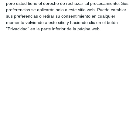
pero usted tiene el derecho de rechazar tal procesamiento. Sus
resolverlo, pero “estamos a la desesperada”, expresan.
preferencias se aplicarán solo a este sitio web. Puede cambiar
sus preferencias o retirar su consentimiento en cualquier
momento volviendo a este sitio y haciendo clic en el botón
"Privacidad" en la parte inferior de la página web.
"La niña tiene un tumor, aparte tiene
asma"
“Somos vulnerables, tenemos tres hijos menores. La niña
tiene un tumor, aparte tiene asma”, por lo que no pueden