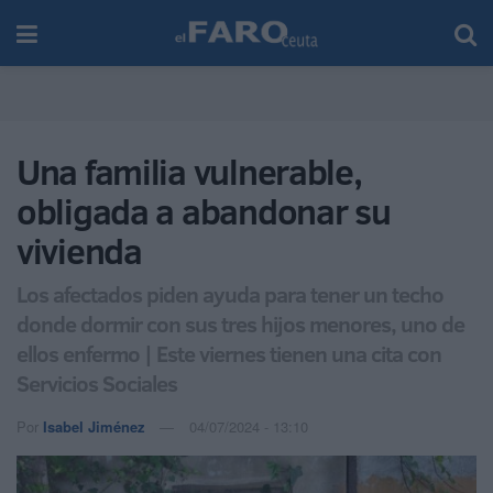
Una familia vulnerable,
obligada a abandonar su
vivienda
Los afectados piden ayuda para tener un techo
donde dormir con sus tres hijos menores, uno de
ellos enfermo | Este viernes tienen una cita con
Servicios Sociales
Por
Isabel Jiménez
04/07/2024 - 13:10