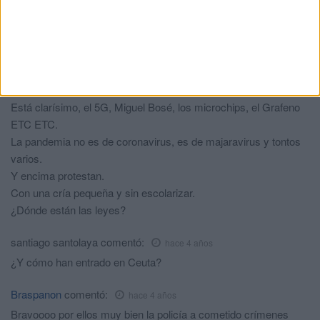
contagiado, contagiar y contagiarse, e incluso
morirse con o por covid. Que es absurdo exigir
algo q no es obligatorio pq reitero se ha
demostrado sobre todo con Omicron.
aburrio
comentó:
hace 4 años
Está clarísimo, el 5G, Miguel Bosé, los microchips, el Grafeno
ETC ETC.
La pandemia no es de coronavirus, es de majaravirus y tontos
varios.
Y encima protestan.
Con una cría pequeña y sin escolarizar.
¿Dónde están las leyes?
santiago santolaya
comentó:
hace 4 años
¿Y cómo han entrado en Ceuta?
Braspanon
comentó:
hace 4 años
Bravoooo por ellos muy bien la policía a cometido crímenes