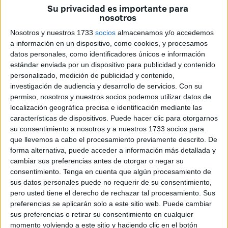
indican que las PCR son incapaces de demostrar si
Su privacidad es importante para
estamos contagiados”, rebate Pancadas con los papeles
nosotros
en la mano.
Nosotros y nuestros 1733
socios
almacenamos y/o accedemos
a información en un dispositivo, como cookies, y procesamos
Su compañera de viaje y con la que tuvo a Ashanti, Suzete
datos personales, como identificadores únicos e información
Lucas, cuestiona el modo de trabajar de algunos cuerpos
estándar enviada por un dispositivo para publicidad y contenido
de seguridad. “El trabajo de ellos es proteger a la gente, no
personalizado, medición de publicidad y contenido,
investigación de audiencia y desarrollo de servicios.
Con su
estar preguntando si estás vacunado o no”, expresa con un
permiso, nosotros y nuestros socios podemos utilizar datos de
tono áspero. El carácter malhumorado se palpa en el
localización geográfica precisa e identificación mediante las
ambiente.
características de dispositivos. Puede hacer clic para otorgarnos
su consentimiento a nosotros y a nuestros 1733 socios para
Todo quedó en vano, no les sirvió de nada toda
que llevemos a cabo el procesamiento previamente descrito. De
demostración que hicieron esa noche. Detrás de esta
forma alternativa, puede acceder a información más detallada y
cambiar sus preferencias antes de otorgar o negar su
realidad se esconde la poca credibilidad que dan a la
consentimiento.
Tenga en cuenta que algún procesamiento de
vacunación de la Covid-19
. No se amparan en los
sus datos personales puede no requerir de su consentimiento,
beneficios de inmunización que ha surtido en la población
pero usted tiene el derecho de rechazar tal procesamiento. Sus
mundial, la cual sirvió y continúa sirviendo para rebajar el
preferencias se aplicarán solo a este sitio web. Puede cambiar
sus preferencias o retirar su consentimiento en cualquier
número de víctimas mortales, así como de contagios.
momento volviendo a este sitio y haciendo clic en el botón