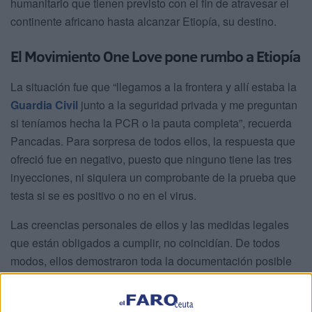
humanitario que tienen previsto con el fin de atravesar el
continente africano hasta alcanzar Etiopía, su destino.
El Movimiento One Love pone rumbo a Etiopía
La situación fue que “llegamos a la frontera y allí estaba la
Guardia Civil
junto a la seguridad privada y me preguntan
si teníamos hecha la PCR o la pauta completa”, recuerda
Pancadas. Para sorpresa de todos ellos, la respuesta que
ofreció fue en negativo, puesto que ninguno tiene las tres
inyecciones, ni siquiera un comprobante de la prueba que
testa si se es positivo o no en el virus.
Las creencias personales de ellos y las medidas legales
que están obligados a cumplir, no coincidían. De todos
modos, ellos demostraron toda la documentación posible
para así seguir posteriormente con el viaje. Y ejemplo de
ello es que “tenemos aquí procesos de tribunales que