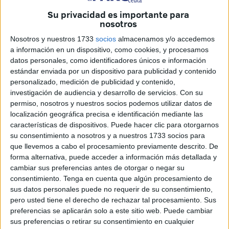
Su privacidad es importante para
El primer sábado de Feria, esta ceutí acudió con ellos a
nosotros
San Antonio
para disfrutar del mirador al atardecer y
Nosotros y nuestros 1733
socios
almacenamos y/o accedemos
enseñarles
la remodelación del entorno de la ermita
a información en un dispositivo, como cookies, y procesamos
cuando se toparon con algo que nadie esperaba en un
datos personales, como identificadores únicos e información
estándar enviada por un dispositivo para publicidad y contenido
enclave turístico como éste.
personalizado, medición de publicidad y contenido,
investigación de audiencia y desarrollo de servicios.
Con su
"¡Qué vergüenza, cómo está de
sucio
el mirador! Luego
permiso, nosotros y nuestros socios podemos utilizar datos de
subimos a la ermita y nos encontramos con que esa plaza
localización geográfica precisa e identificación mediante las
nueva tan bonita que han hecho está de pena", lamenta
características de dispositivos. Puede hacer clic para otorgarnos
Teresa.
su consentimiento a nosotros y a nuestros 1733 socios para
que llevemos a cabo el procesamiento previamente descrito. De
El contenido de las papeleras tirado por el suelo, bolsas
forma alternativa, puede acceder a información más detallada y
cambiar sus preferencias antes de otorgar o negar su
de un conocido establecimiento de comida rápida por todo
consentimiento.
Tenga en cuenta que algún procesamiento de
el camino sembrado hacia la capilla de San Antonio, los
sus datos personales puede no requerir de su consentimiento,
bancos y los muros llenos de botellas de cristal. "De
pero usted tiene el derecho de rechazar tal procesamiento. Sus
mírame y no me toques", lo describe la anfitriona de sus
preferencias se aplicarán solo a este sitio web. Puede cambiar
familiares venidos de fuera de Ceuta.
sus preferencias o retirar su consentimiento en cualquier