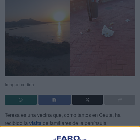
Imagen cedida
Teresa es una vecina que, como tantos en Ceuta, ha
recibido la
visita
de familiares de la península
coincidiendo con las vacaciones de verano y las Fiestas
Patronales.