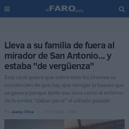
Lleva a su familia de fuera al
mirador de San Antonio... y
estaba "de vergüenza"
Esta ceutí quiere que sobre todo los jóvenes se
conciencien de que hay que recoger la basura que
se genera porque tanto esa zona como el entorno
de la ermita "daban pena" el sábado pasado
Por
Juanjo Oliva
31/07/2023 - 14:00