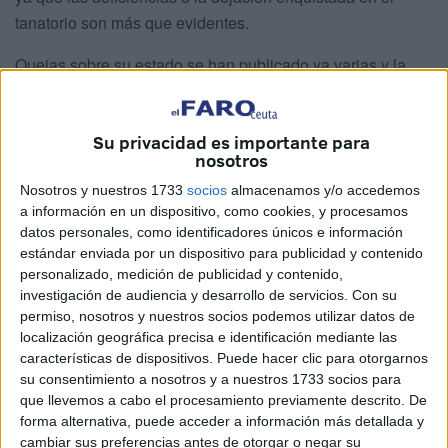
tanatorio son más que evidentes.
Quejas sobre su estado se han publicado ya varias y la
que ahora trasladan estos
familiares
afectados por esta
situación pone en evidencia que urge una actuación por
Su privacidad es importante para
parte de
la Ciudad Autónoma
inmediata.
nosotros
Nosotros y nuestros 1733
socios
almacenamos y/o accedemos
a información en un dispositivo, como cookies, y procesamos
datos personales, como identificadores únicos e información
estándar enviada por un dispositivo para publicidad y contenido
personalizado, medición de publicidad y contenido,
investigación de audiencia y desarrollo de servicios.
Con su
permiso, nosotros y nuestros socios podemos utilizar datos de
localización geográfica precisa e identificación mediante las
características de dispositivos. Puede hacer clic para otorgarnos
su consentimiento a nosotros y a nuestros 1733 socios para
que llevemos a cabo el procesamiento previamente descrito. De
Con imágenes y un vídeo para verificar lo que se
forma alternativa, puede acceder a información más detallada y
denuncia, muestran la existencia de goteras que tienen su
cambiar sus preferencias antes de otorgar o negar su