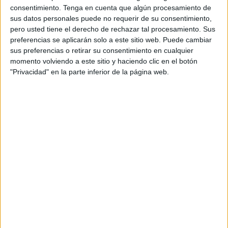
consentimiento.
Tenga en cuenta que algún procesamiento de
origen en el foco de la luz del techo cuando por ejemplo se
sus datos personales puede no requerir de su consentimiento,
pone el aire acondicionado. Esto lleva a que
pero usted tiene el derecho de rechazar tal procesamiento. Sus
continuamente sean los propios familiares reunidos para
preferencias se aplicarán solo a este sitio web. Puede cambiar
velar al ser querido que han perdido los que tienen que
sus preferencias o retirar su consentimiento en cualquier
momento volviendo a este sitio y haciendo clic en el botón
estar secando el suelo para evitar accidentes. “Nuestros
"Privacidad" en la parte inferior de la página web.
mayores que vienen a velar al familiar pueden caerse”,
advierten los denunciantes, indignados por la situación
vivida y porque Ceuta tenga el único tanatorio municipal
del que dispone en estas condiciones.
“Incluso”, añaden, “esa agua” que se filtra desde el foco de
luz “puede provocar un incendio”. “No es normal que nos
tengan así para poder realizar el duelo de un ser querido”,
puntualizan.