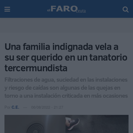
Una familia indignada vela a
su ser querido en un tanatorio
tercermundista
Filtraciones de agua, suciedad en las instalaciones
y riesgo de caídas son algunas de las quejas en
torno a una instalación criticada en más ocasiones
Por
C.E.
06/08/2022 - 21:27