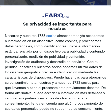
Su privacidad es importante para
nosotros
Nosotros y nuestros 1733
socios
almacenamos y/o accedemos
Imagen de archivo
a información en un dispositivo, como cookies, y procesamos
datos personales, como identificadores únicos e información
estándar enviada por un dispositivo para publicidad y contenido
personalizado, medición de publicidad y contenido,
Vuestras palabras me han tocado el alma
. Lo que hice
investigación de audiencia y desarrollo de servicios.
Con su
permiso, nosotros y nuestros socios podemos utilizar datos de
ese día no fue por protocolo ni por llevar un uniforme.
Fue
localización geográfica precisa e identificación mediante las
por corazón
. Porque cuando alguien necesita ayuda, no
características de dispositivos. Puede hacer clic para otorgarnos
hay etiquetas, no hay condiciones: solo humanidad. Y yo
su consentimiento a nosotros y a nuestros 1733 socios para
creo firmemente que estamos aquí para eso, para
que llevemos a cabo el procesamiento previamente descrito. De
forma alternativa, puede acceder a información más detallada y
ayudarnos, para socorrernos,
para salvarnos
.
cambiar sus preferencias antes de otorgar o negar su
consentimiento.
Tenga en cuenta que algún procesamiento de
Hace años decidí formarme para estar presente en
sus datos personales puede no requerir de su consentimiento,
momentos como ese.
Aprendí que socorrer es salvar