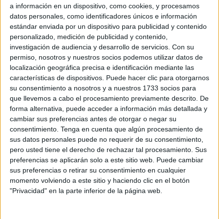
a información en un dispositivo, como cookies, y procesamos
redes sociales. De hecho, fue el autor del cartel
datos personales, como identificadores únicos e información
conmemorativo
con motivo del 600 Aniversario de la
estándar enviada por un dispositivo para publicidad y contenido
llegada de Santa María de África a Ceuta que culminó
personalizado, medición de publicidad y contenido,
investigación de audiencia y desarrollo de servicios.
Con su
con la Magna Mariana.
permiso, nosotros y nuestros socios podemos utilizar datos de
localización geográfica precisa e identificación mediante las
Pepe Montes
fue presidente del Consejo de
características de dispositivos. Puede hacer clic para otorgarnos
Hermandades y Cofradías de Ceuta
.
su consentimiento a nosotros y a nuestros 1733 socios para
que llevemos a cabo el procesamiento previamente descrito. De
Nos unimos en oración por su eterno descanso y
pedimos
forma alternativa, puede acceder a información más detallada y
a Santa María de África que lo acoja bajo su manto
y
cambiar sus preferencias antes de otorgar o negar su
brinde consuelo a su familia y seres queridos.
consentimiento.
Tenga en cuenta que algún procesamiento de
sus datos personales puede no requerir de su consentimiento,
La muerte de Pepe Montes
ha causado una profunda
pero usted tiene el derecho de rechazar tal procesamiento. Sus
preferencias se aplicarán solo a este sitio web. Puede cambiar
consternación en el ámbito cofrade y en la sociedad
sus preferencias o retirar su consentimiento en cualquier
ceutí en general.
momento volviendo a este sitio y haciendo clic en el botón
"Privacidad" en la parte inferior de la página web.
Pepe Montes, referente de la
Semana Santa y del impulso de las