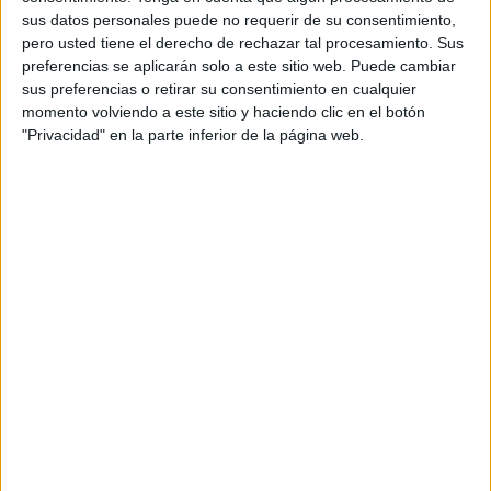
medios locales como
Le360
, la niña víctima de tan trágico
sus datos personales puede no requerir de su consentimiento,
accidente estaba paseando en el jardín de su casa. Sin
pero usted tiene el derecho de rechazar tal procesamiento. Sus
preferencias se aplicarán solo a este sitio web. Puede cambiar
darse cuenta, en un descuido, cayó dentro de la moutine,
sus preferencias o retirar su consentimiento en cualquier
que tenía una profundidad de aproximadamente un metro y
momento volviendo a este sitio y haciendo clic en el botón
medio y estaba llena de agua.
"Privacidad" en la parte inferior de la página web.
Había logrado abrir la puerta del pozo, que no estaba
cerrada, lo que favoreció que la niña se precipitase con
fatal desenlace.
Según las mismas fuentes, los elementos de Protección
Civil de Tánger respondieron a las llamadas de la afligida
familia y lograron llegar rápidamente al lugar del
ahogamiento de la criatura, quien desgraciadamente ya
había perdido la vida.
Mientras tanto, los servicios de seguridad nacional bajo la
jurisdicción de la wilaya (valiato) de Tánger han abierto