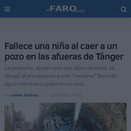
Fallece una niña al caer a un
pozo en las afueras de Tánger
La pequeña, de tan solo tres años de edad, se
ahogó al precipitarse a una "moutine" llena de
agua mientras jugaba en su casa
Por
Isabel Jiménez
22/08/2023 - 18:25