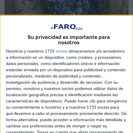
Su privacidad es importante para
nosotros
Imagen de archivo
Nosotros y nuestros 1733
socios
almacenamos y/o accedemos
a información en un dispositivo, como cookies, y procesamos
datos personales, como identificadores únicos e información
estándar enviada por un dispositivo para publicidad y contenido
personalizado, medición de publicidad y contenido,
Una niña ha fallecido ahogada en una "moutine" dentro de
investigación de audiencia y desarrollo de servicios.
Con su
una villa en las afueras de Tánger.
La pequeña, de tan
permiso, nosotros y nuestros socios podemos utilizar datos de
solo tres años de edad, ha perdido la vida en la
localización geográfica precisa e identificación mediante las
mañana del lunes al precipitarse al pozo utilizado para
características de dispositivos. Puede hacer clic para otorgarnos
su consentimiento a nosotros y a nuestros 1733 socios para
recolectar agua de lluvia
en una villa situada al oeste
que llevemos a cabo el procesamiento previamente descrito. De
de la ciudad de Tánger.
forma alternativa, puede acceder a información más detallada y
cambiar sus preferencias antes de otorgar o negar su
Según confirmaron fuentes oficial y tal y como recogen
consentimiento.
Tenga en cuenta que algún procesamiento de