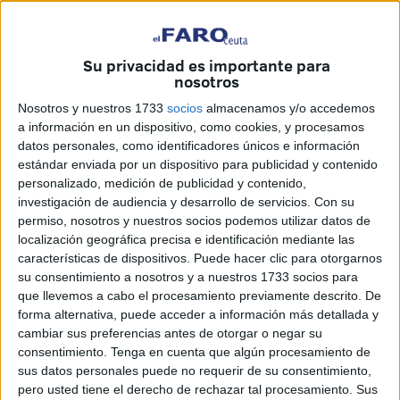
al
mundo del deporte
.
Ha fallecido
Manuel Vega,
Manolo
, referente al frente de su establecimiento ubicado
Su privacidad es importante para
frente al colegio de San Agustín,
Confecciones Vega
.
nosotros
Manolo era una
persona muy conocida y apreciada
en
Nosotros y nuestros 1733
socios
almacenamos y/o accedemos
a información en un dispositivo, como cookies, y procesamos
la ciudad, contando con el respeto y cariño de todos los
datos personales, como identificadores únicos e información
que tuvieron la suerte de tratar con él.
estándar enviada por un dispositivo para publicidad y contenido
personalizado, medición de publicidad y contenido,
Un
auténtico emprendedor
que comenzó en el mundo
investigación de audiencia y desarrollo de servicios.
Con su
del comercio desde temprana edad, luchando por ser
permiso, nosotros y nuestros socios podemos utilizar datos de
cabeza de uno de los establecimientos punteros en Ceuta.
localización geográfica precisa e identificación mediante las
características de dispositivos. Puede hacer clic para otorgarnos
su consentimiento a nosotros y a nuestros 1733 socios para
que llevemos a cabo el procesamiento previamente descrito. De
forma alternativa, puede acceder a información más detallada y
cambiar sus preferencias antes de otorgar o negar su
consentimiento.
Tenga en cuenta que algún procesamiento de
sus datos personales puede no requerir de su consentimiento,
pero usted tiene el derecho de rechazar tal procesamiento. Sus