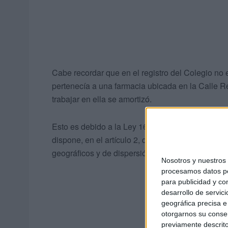
Cabe recordar que en el registro del Colegio no 
pertenecía a una farmacia ubicada en la Calle Real
trabajar en ella se amortizó.
Esto es debido a la Ley 16/1997, de 25 de abril, 
dispone, en el artículo 2, que “la distancia mínim
geográficos y de dispersión de la población será,
Nosotros y nuestro
procesamos datos per
para publicidad y co
desarrollo de servici
geográfica precisa e 
otorgarnos su conse
previamente descrito