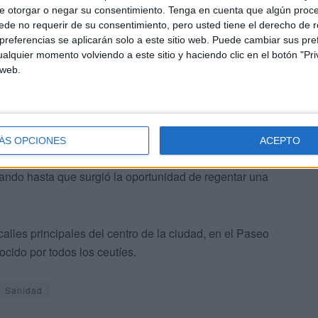
e otorgar o negar su consentimiento.
Tenga en cuenta que algún proc
ares de oficina de farmacia en Ceuta con más años de
de no requerir de su consentimiento, pero usted tiene el derecho de r
referencias se aplicarán solo a este sitio web. Puede cambiar sus pref
alquier momento volviendo a este sitio y haciendo clic en el botón "Pri
 web.
ÁS OPCIONES
ACEPTO
de manos de Francisco Romero, fue entonces cuando pudo
jando hasta que surgió la oportunidad de regentar una
alles principales del centro de la ciudad, en el Paseo
ocido por todos los ceutíes.
Sanidad