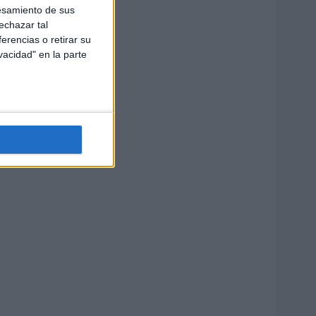
esamiento de sus
echazar tal
erencias o retirar su
vacidad" en la parte