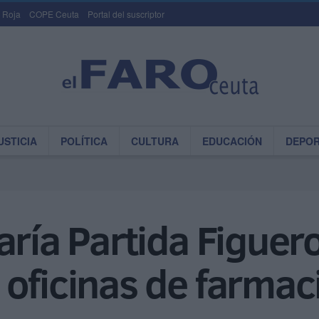
 Roja
COPE Ceuta
Portal del suscriptor
USTICIA
POLÍTICA
CULTURA
EDUCACIÓN
DEPO
aría Partida Figuero
oficinas de farmac