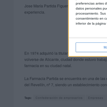
preferencias antes d
Jose María Partida Figuerola es uno de los titul
datos personales pue
experiencia.
procesamiento. Sus p
consentimiento en cu
inferior de la página
M
En 1974 adquirió la titularidad de la farmacia 
volverse de Alicante, ciudad donde estuvo traba
farmacia en su ciudad natal.
La Farmacia Partida se encuentra en una de las c
del Revellín, nº 7, siendo un establecimiento con
Tags:
Confederación de empresarios
Empresas