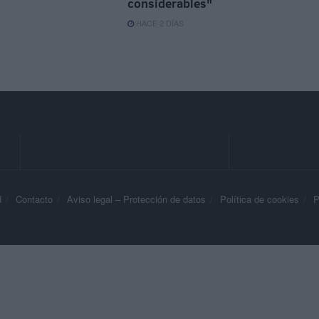
considerables"
HACE 2 DÍAS
d
Contacto
Aviso legal – Protección de datos
Política de cookies
P