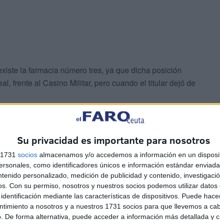
existe la farmacia número tres, ya que dicha posición
, frente al Casino Militar, pero cuando el titular dejó de
de regulación de servicios de las oficinas de farmacia,
a entre oficinas de farmacia, teniendo en cuenta criterios
Su privacidad es importante para nosotros
 con carácter general, de 250 metros”.
s 1731
socios
almacenamos y/o accedemos a información en un disposit
sonales, como identificadores únicos e información estándar enviada 
ntenido personalizado, medición de publicidad y contenido, investigaci
os.
Con su permiso, nosotros y nuestros socios podemos utilizar datos 
identificación mediante las características de dispositivos. Puede hacer
ntimiento a nosotros y a nuestros 1731 socios para que llevemos a ca
. De forma alternativa, puede acceder a información más detallada y 