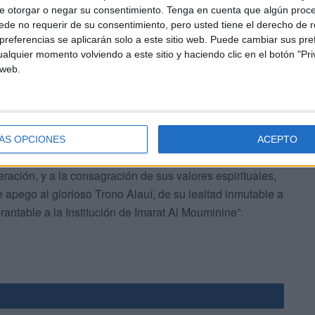
e otorgar o negar su consentimiento.
Tenga en cuenta que algún proc
a imparable, e implora al Todopoderoso que les conceda
de no requerir de su consentimiento, pero usted tiene el derecho de r
referencias se aplicarán solo a este sitio web. Puede cambiar sus pref
alquier momento volviendo a este sitio y haciendo clic en el botón "Pri
 web.
ÁS OPCIONES
ACEPTO
 que “
dedicó su vida al servicio del Islam
, a la
ación, y a la consagración de sus valores espirituales,
e apego al glorioso Trono Alauí, de su lealtad inmutable a
rantable a la Institución de Imarat Al Mouminine”.