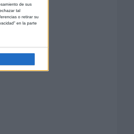
esamiento de sus
echazar tal
erencias o retirar su
vacidad" en la parte