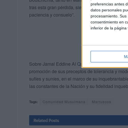
preferencias antes d
tras esta gran pérdida, siendo la voluntad divin
datos personales pue
paciencia y consuelo”.
procesamiento. Sus p
consentimiento en cu
inferior de la página
M
Sobre Jamal Eddine Al Qadiri Boutchich, recordó
promoción de sus preceptos de tolerancia y moder
sufíes y suníes, en el marco de su inquebrantabl
las constantes de la Nación y su fidelidad inqueb
Tags:
Comunidad Musulmana
Marruecos
Related
Posts