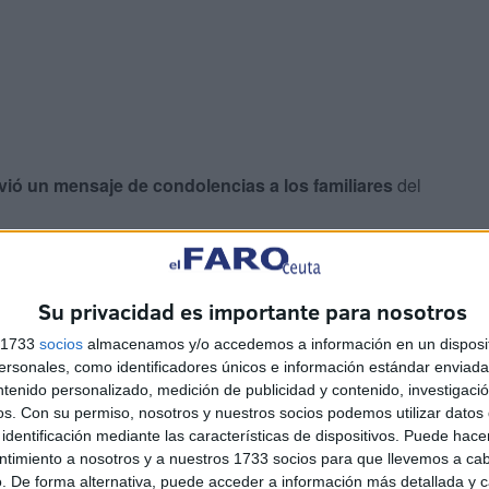
vió un mensaje de condolencias a los familiares
del
Su privacidad es importante para nosotros
s 1733
socios
almacenamos y/o accedemos a información en un disposit
sonales, como identificadores únicos e información estándar enviada 
ntenido personalizado, medición de publicidad y contenido, investigaci
funda aflicción
la triste noticia del fallecimiento
.
os.
Con su permiso, nosotros y nuestros socios podemos utilizar datos 
identificación mediante las características de dispositivos. Puede hacer
ilia del difunto y a los discípulos de la Tariqa Qadirya
ntimiento a nosotros y a nuestros 1733 socios para que llevemos a ca
. De forma alternativa, puede acceder a información más detallada y 
lugares, “su más sentido pésame y su sincera compasión