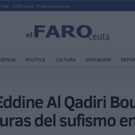
 Roja
COPE Ceuta
Portal del suscriptor
USTICIA
POLÍTICA
CULTURA
EDUCACIÓN
DEPO
Eddine Al Qadiri Bo
guras del sufismo 