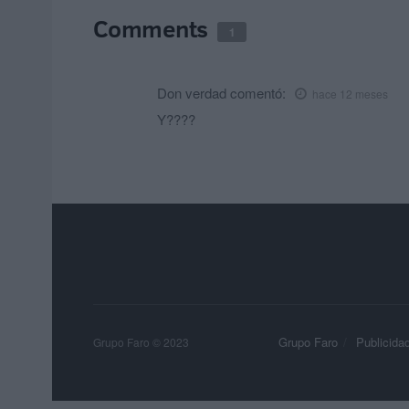
Comments
1
Don verdad
comentó:
hace 12 meses
Y????
Grupo Faro
Publicida
Grupo Faro © 2023