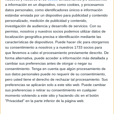
personalidad importante en casi todas las facetas de su
a información en un dispositivo, como cookies, y procesamos
sociedad: Técnico superior del
Ministerio de Trabajo
,
datos personales, como identificadores únicos e información
estándar enviada por un dispositivo para publicidad y contenido
presidente del Centro de Hijos de Ceuta,
hermano mayor
personalizado, medición de publicidad y contenido,
de Santa María de África
, presidente de la Comisión de
investigación de audiencia y desarrollo de servicios.
Con su
Control de Caja de Ahorros de Ceuta, además de notable
permiso, nosotros y nuestros socios podemos utilizar datos de
lector.
localización geográfica precisa e identificación mediante las
características de dispositivos. Puede hacer clic para otorgarnos
La
Ciudad
reconoció su compromiso, lealtad y solidaridad
su consentimiento a nosotros y a nuestros 1733 socios para
que llevemos a cabo el procesamiento previamente descrito. De
con Ceuta con la entrega del
Escudo de Oro
en 2010 en
forma alternativa, puede acceder a información más detallada y
un acto en el que también reconoció a otros ilustres de
cambiar sus preferencias antes de otorgar o negar su
Ceuta como Dolutram Khemchand Dhanwani, Juan Díaz
consentimiento.
Tenga en cuenta que algún procesamiento de
Triano, Luis Fort Bollit, Mohamed Mustafa Mohamed
sus datos personales puede no requerir de su consentimiento,
pero usted tiene el derecho de rechazar tal procesamiento. Sus
‘Dudú’ o Salomón Benhamú Roffe entre otros.
preferencias se aplicarán solo a este sitio web. Puede cambiar
sus preferencias o retirar su consentimiento en cualquier
Rafael Orozco Rodríguez- Mancheño nació en Ceuta el 25
momento volviendo a este sitio y haciendo clic en el botón
de noviembre de 1931. Su familia llegó a la ciudad
"Privacidad" en la parte inferior de la página web.
procedente de Algeciras en los años 30 del siglo XIX. Su
padre, Rafael Orozco García, fue depositario del