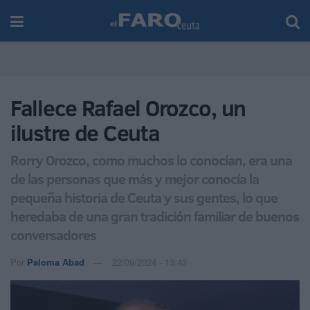
Fallece Rafael Orozco, un
ilustre de Ceuta
Rorry Orozco, como muchos lo conocían, era una
de las personas que más y mejor conocía la
pequeña historia de Ceuta y sus gentes, lo que
heredaba de una gran tradición familiar de buenos
conversadores
Por
Paloma Abad
22/09/2024 - 13:43