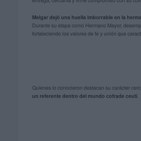
entrega, cercanía y firme compromiso con su cofr
Melgar dejó una huella imborrable en la her
Durante su etapa como Hermano Mayor, desempeñ
fortaleciendo los valores de fe y unión que caract
Quienes lo conocieron destacan su carácter cerc
un referente dentro del mundo cofrade ceutí
.