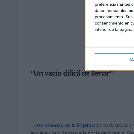
preferencias antes d
datos personales pue
procesamiento. Sus p
consentimiento en cu
inferior de la página
M
"Un vacío difícil de llenar"
La
Hermandad de la Expiración
ha destacado qu
en valor una vida marcada por la devoción al San