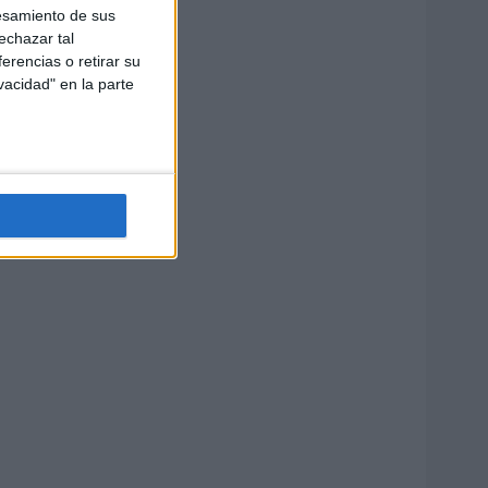
esamiento de sus
echazar tal
erencias o retirar su
vacidad" en la parte