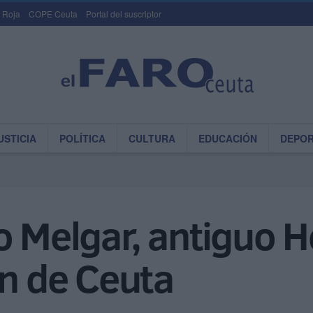
 Roja
COPE Ceuta
Portal del suscriptor
USTICIA
POLÍTICA
CULTURA
EDUCACIÓN
DEPO
io Melgar, antiguo
ón de Ceuta