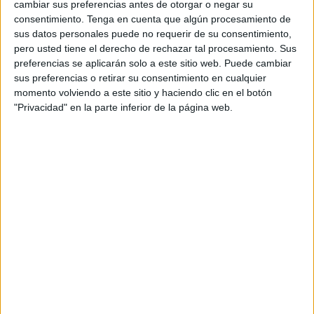
El medio de comunicación online del país vecino Press
cambiar sus preferencias antes de otorgar o negar su
Teotuan ha sido el encargado de dar a conocer esta noticia
consentimiento.
Tenga en cuenta que algún procesamiento de
sus datos personales puede no requerir de su consentimiento,
fatal noticia tras hacerse eco de las fuentes oficiales que
pero usted tiene el derecho de rechazar tal procesamiento. Sus
han dado a conocer este suceso ocurrido con el joven
preferencias se aplicarán solo a este sitio web. Puede cambiar
deportista del equipo juvenil del Club Murcia.
sus preferencias o retirar su consentimiento en cualquier
momento volviendo a este sitio y haciendo clic en el botón
El accidente ocurrió mientras el jugador pasaba un
"Privacidad" en la parte inferior de la página web.
momento de ocio con sus compañeros
entre las playas
de Mar Serena y Mar Rabiosa, cuando se lanzó desde una
roca conocida como "El Peñeriche"
, un punto elevado y
popular de la zona,
cayendo al agua y perdiendo el
conocimiento
.
Los equipos de rescate no pudieron
hacer anda por su vida
A pesar de la rápida intervención de los equipos de
rescate, que acudieron inmediatamente al lugar,
los