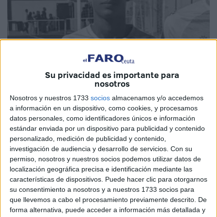
Su privacidad es importante para
nosotros
Nosotros y nuestros 1733
socios
almacenamos y/o accedemos
Imagen cedida
a información en un dispositivo, como cookies, y procesamos
datos personales, como identificadores únicos e información
estándar enviada por un dispositivo para publicidad y contenido
personalizado, medición de publicidad y contenido,
Una grave tragedia ocurrió este pasado miércoles en
investigación de audiencia y desarrollo de servicios.
Con su
Almería, y es que
el joven futbolista marroquí Jawad El
permiso, nosotros y nuestros socios podemos utilizar datos de
localización geográfica precisa e identificación mediante las
Allam
,
perdió la vida tras un trágico accidente
por
características de dispositivos. Puede hacer clic para otorgarnos
ahogamiento mientras disfrutaba de una excusión marítima
su consentimiento a nosotros y a nuestros 1733 socios para
en la localidad andaluza de Almería.
que llevemos a cabo el procesamiento previamente descrito. De
forma alternativa, puede acceder a información más detallada y