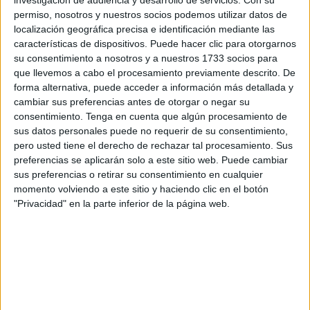
autónoma.
permiso, nosotros y nuestros socios podemos utilizar datos de
localización geográfica precisa e identificación mediante las
Como monitor de
construcción
, tuvo la oportunidad de
características de dispositivos. Puede hacer clic para otorgarnos
su consentimiento a nosotros y a nuestros 1733 socios para
poder enseñar este oficio a muchos de los profesionales,
que llevemos a cabo el procesamiento previamente descrito. De
lo que le convirtió en una persona muy querida en este
forma alternativa, puede acceder a información más detallada y
ámbito.
cambiar sus preferencias antes de otorgar o negar su
consentimiento.
Tenga en cuenta que algún procesamiento de
Una
enseñanza
que para él no suponía ningún coste, ya
sus datos personales puede no requerir de su consentimiento,
que su familia explica que era una persona muy activa que
pero usted tiene el derecho de rechazar tal procesamiento. Sus
preferencias se aplicarán solo a este sitio web. Puede cambiar
“amaba su trabajo”, que siempre llevaba la generosidad
sus preferencias o retirar su consentimiento en cualquier
por bandera y
le encantaba ayudar a todo el que lo
momento volviendo a este sitio y haciendo clic en el botón
necesitaba
.
"Privacidad" en la parte inferior de la página web.
Una generosidad y buen trato con los compañeros que no
se ha hecho esperar por parte de quienes lo conocían ya
que, al saber esta noticia, se han apresurado para dar el
pésame a la familia y mostrarse sus condolencias.