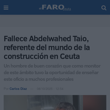
Fallece Abdelwahed Taio,
referente del mundo de la
construcción en Ceuta
Un hombre de buen corazón que como monitor
de este ámbito tuvo la oportunidad de enseñar
este oficio a muchos profesionales
Por
Carlos Díaz
08/10/2025 - 12:54