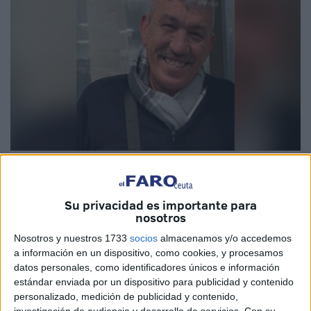
Imagen cedida
Su privacidad es importante para
nosotros
El
mundo de la construcción
de Ceuta
está de luto
, y es
Nosotros y nuestros 1733
socios
almacenamos y/o accedemos
que les ha dejado un referente en este ámbito como era
a información en un dispositivo, como cookies, y procesamos
datos personales, como identificadores únicos e información
Abdelwahed Taio
, quien estuvo de encargado en las 97
estándar enviada por un dispositivo para publicidad y contenido
viviendas en la Cooperativa Ceseo y ha sido
el maestro
personalizado, medición de publicidad y contenido,
de muchos
profesionales de este sector en la ciudad
investigación de audiencia y desarrollo de servicios.
Con su