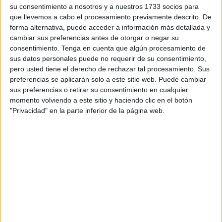
que pretende acercar la pintura al pueblo mediante 180
su consentimiento a nosotros y a nuestros 1733 socios para
cuadros de 40 artistas.
que llevemos a cabo el procesamiento previamente descrito. De
forma alternativa, puede acceder a información más detallada y
Esta propuesta, nacida de la pandemia y la necesidad de
cambiar sus preferencias antes de otorgar o negar su
respirar fuera de las cuatro paredes, se consolida en su
consentimiento.
Tenga en cuenta que algún procesamiento de
segunda edición inaugurada este lunes, que pretende
sus datos personales puede no requerir de su consentimiento,
pero usted tiene el derecho de rechazar tal procesamiento. Sus
mostrar un crisol de expresiones artísticas a los viandantes
preferencias se aplicarán solo a este sitio web. Puede cambiar
de la medina de la capital marroquí.
sus preferencias o retirar su consentimiento en cualquier
momento volviendo a este sitio y haciendo clic en el botón
Pintores sobre todo marroquíes, pero también españoles,
"Privacidad" en la parte inferior de la página web.
estadounidenses o belgas (hasta seis nacionalidades),
exponen sus obras en los muros de la calle Mulay Abdelá,
engalanada con alfombras rojas para la ocasión.
Entre esos artistas está Wiam Azhar, una joven de 22 años
de Casablanca estudiante de arquitectura que desde niña
encontró en la pintura su refugio.