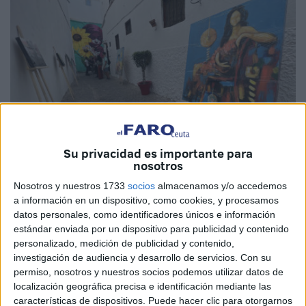
Su privacidad es importante para
nosotros
EFE
Nosotros y nuestros 1733
socios
almacenamos y/o accedemos
a información en un dispositivo, como cookies, y procesamos
datos personales, como identificadores únicos e información
estándar enviada por un dispositivo para publicidad y contenido
personalizado, medición de publicidad y contenido,
Las fachadas de una estrecha y encalada calle de la
investigación de audiencia y desarrollo de servicios.
Con su
medina (ciudad antigua) de Rabat sirven desde este lunes
permiso, nosotros y nuestros socios podemos utilizar datos de
localización geográfica precisa e identificación mediante las
de galería de arte al aire libre en la propuesta "Gal'Rue",
características de dispositivos. Puede hacer clic para otorgarnos