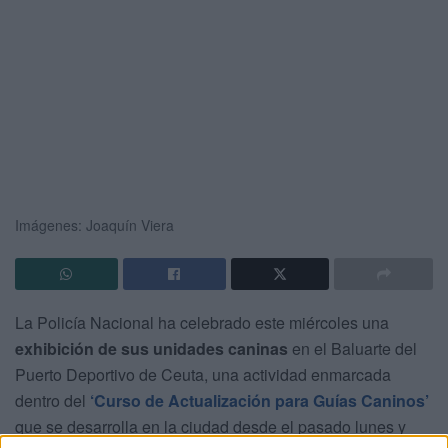
Imágenes: Joaquín Viera
La Policía Nacional ha celebrado este miércoles una
exhibición de sus unidades caninas
en el Baluarte del
Puerto Deportivo de Ceuta, una actividad enmarcada
dentro del
‘Curso de Actualización para Guías Caninos’
que se desarrolla en la ciudad desde el pasado lunes y