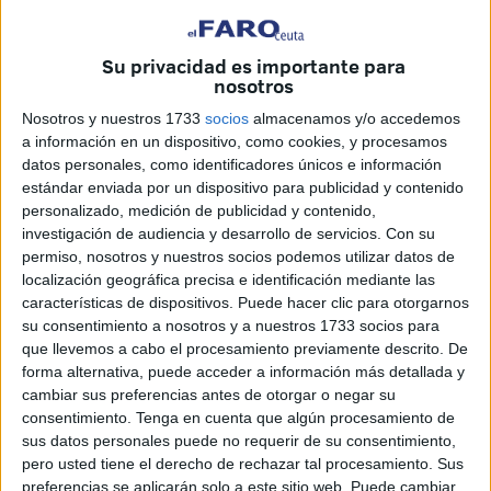
que concluirá el 19 de junio.
La demostración ha permitido mostrar algunas de las
Su privacidad es importante para
capacidades operativas
que estos equipos emplean en
nosotros
su trabajo diario, especialmente en tareas relacionadas
Nosotros y nuestros 1733
socios
almacenamos y/o accedemos
con la detección de
explosivos y sustancias
a información en un dispositivo, como cookies, y procesamos
estupefacientes.
datos personales, como identificadores únicos e información
estándar enviada por un dispositivo para publicidad y contenido
personalizado, medición de publicidad y contenido,
Ejercicios prácticos
investigación de audiencia y desarrollo de servicios.
Con su
permiso, nosotros y nuestros socios podemos utilizar datos de
Numerosos agentes de la Policía Nacional han asistido a
localización geográfica precisa e identificación mediante las
una jornada que también ha contado con la presencia del
características de dispositivos. Puede hacer clic para otorgarnos
su consentimiento a nosotros y a nuestros 1733 socios para
delegado del Gobierno en Ceuta,
Miguel Ángel Pérez
que llevemos a cabo el procesamiento previamente descrito. De
Triano,
y
de David Palacios
, subinspector y jefe de la
forma alternativa, puede acceder a información más detallada y
Unidad Especial de Guías Caninos de la Jefatura Superior
cambiar sus preferencias antes de otorgar o negar su
de Policía de Ceuta.
consentimiento.
Tenga en cuenta que algún procesamiento de
sus datos personales puede no requerir de su consentimiento,
Durante el acto se han llevado a cabo diferentes ejercicios
pero usted tiene el derecho de rechazar tal procesamiento. Sus
preferencias se aplicarán solo a este sitio web. Puede cambiar