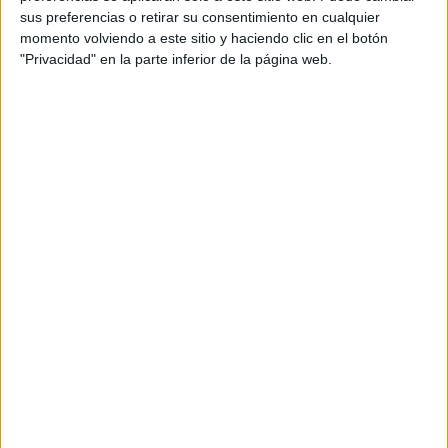
prácticos protagonizados por
los perros policiales y sus
sus preferencias o retirar su consentimiento en cualquier
guías
.
momento volviendo a este sitio y haciendo clic en el botón
"Privacidad" en la parte inferior de la página web.
Explosivos
Una de las pruebas ha estado centrada en la
localización
de explosivos ocultos
.
El ejercicio ha permitido comprobar el nivel de
adiestramiento de Manuel, el perro policía puesto a prueba
esta mañana.
Este debía señalar la presencia del
material sin llegar a
tocarlo
, una medida fundamental para
garantizar la
seguridad
en este tipo de intervenciones, según han
explicado desde la Policía Nacional.
El perro policía ha identificado correctamente el punto
donde se encontraba el explosivo y ha realizado la