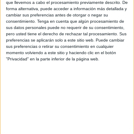
De este modo, invitan a todos los ceutíes a participar en
que llevemos a cabo el procesamiento previamente descrito. De
forma alternativa, puede acceder a información más detallada y
este
concurso
. No hay una edad mínima, los interesados
cambiar sus preferencias antes de otorgar o negar su
tan solo deben ajustarse a “las bases establecidas” para
consentimiento.
Tenga en cuenta que algún procesamiento de
participar en el mismo.
sus datos personales puede no requerir de su consentimiento,
pero usted tiene el derecho de rechazar tal procesamiento. Sus
En cuanto a la temática de los trabajos presentados, debe
preferencias se aplicarán solo a este sitio web. Puede cambiar
ser una imagen de los Sagrados Titulares de la Cofradía
sus preferencias o retirar su consentimiento en cualquier
momento volviendo a este sitio y haciendo clic en el botón
de Penitencia del Santísimo Cristo de la Expiración, María
"Privacidad" en la parte inferior de la página web.
Santísima del Amor y San Juan Evangelista o algún
motivo referente a dicha hermandad.
Asimismo, en las bases del concurso se destaca que “los
trabajos deberán ser originales e inéditos”. De lo contrario,
quedarán descalificados a la hora de ser valorado por el
jurado encargado de elegir al ganador.
Respecto a la técnica utilizada para la elaboración del
cartel será libre “siempre que su reproducción sea posible