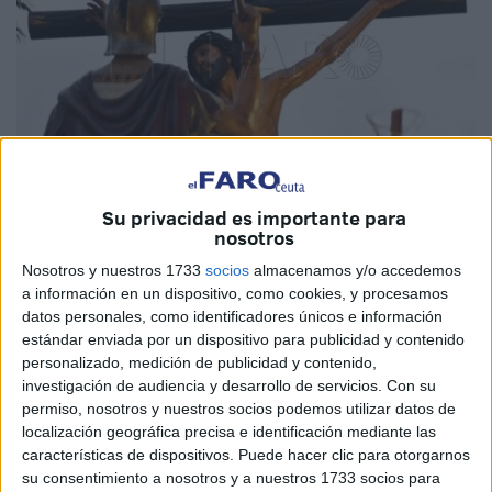
Su privacidad es importante para
nosotros
Imagen de archivo
Nosotros y nuestros 1733
socios
almacenamos y/o accedemos
a información en un dispositivo, como cookies, y procesamos
datos personales, como identificadores únicos e información
estándar enviada por un dispositivo para publicidad y contenido
La hermandad de la Expiración
ya ha comenzado
los
personalizado, medición de publicidad y contenido,
preparativos
para vivir un año más con mucha emoción la
investigación de audiencia y desarrollo de servicios.
Con su
Semana Santa de Ceuta
y lo ha hecho convocando el
permiso, nosotros y nuestros socios podemos utilizar datos de
concurso del cartel anunciador
del Viernes Santo de la
localización geográfica precisa e identificación mediante las
corporación.
características de dispositivos. Puede hacer clic para otorgarnos
su consentimiento a nosotros y a nuestros 1733 socios para