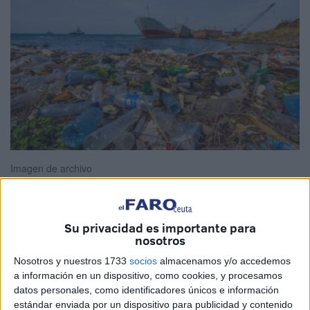
Imagen de archivo
Su privacidad es importante para
El
Mediterráneo
, que baña las costas de Ceuta, va
nosotros
camino de convertirse en "una sopa marina de
Nosotros y nuestros 1733
socios
almacenamos y/o accedemos
microplásticos" que acumula "cientos de gramos" de este
a información en un dispositivo, como cookies, y procesamos
material por kilómetro cuadrado, lo que supone un
datos personales, como identificadores únicos e información
estándar enviada por un dispositivo para publicidad y contenido
problema "importante y serio" para sus especies, su