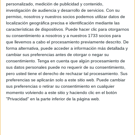
personalizado, medición de publicidad y contenido,
ecosistema
e incluso para el ser humano por la ingesta de
investigación de audiencia y desarrollo de servicios.
Con su
pescado contaminado, advierten los expertos.
permiso, nosotros y nuestros socios podemos utilizar datos de
localización geográfica precisa e identificación mediante las
"Los microplásticos están en todas partes y, aunque queda
características de dispositivos. Puede hacer clic para otorgarnos
mucho por conocer de sus posibles efectos, en el
su consentimiento a nosotros y a nuestros 1733 socios para
Mediterráneo, que es solo un 1 % del océano, representan
que llevemos a cabo el procesamiento previamente descrito. De
forma alternativa, puede acceder a información más detallada y
el 7 % de los residuos globales", alerta la bióloga Carmen
cambiar sus preferencias antes de otorgar o negar su
Morales, investigadora de Estructura y Dinámicas de
consentimiento.
Tenga en cuenta que algún procesamiento de
Ecosistemas Acuáticos del Instituto
Universitario
de
sus datos personales puede no requerir de su consentimiento,
Investigación Marina (INMAR) de Cádiz.
pero usted tiene el derecho de rechazar tal procesamiento. Sus
preferencias se aplicarán solo a este sitio web. Puede cambiar
Explica la experta que el consumo de plástico ha
sus preferencias o retirar su consentimiento en cualquier
momento volviendo a este sitio y haciendo clic en el botón
aumentado considerablemente en los últimos años y que
"Privacidad" en la parte inferior de la página web.
ello ha provocado "un efecto acumulativo" por "un déficit
de gestión" y por vertidos de toda la basura que "ya está
degradándose" y resulta difícil eliminar.
Y todo ello en un mar como el Mediterráneo, cerrado y